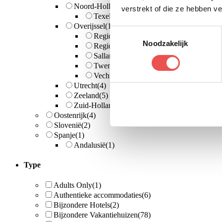
Noord-Holland
(12)
verstrekt of die ze hebben v
Texel
(1)
Overijssel
(18)
Toestemmingsselectie
Regio Giethoorn
(5)
Noodzakelijk
Regio Zwolle
(1)
Salland
(2)
Twente
(7)
Vechtdal
(3)
Utrecht
(4)
Zeeland
(5)
Zuid-Holland
(5)
Oostenrijk
(4)
Slovenië
(2)
Spanje
(1)
Andalusië
(1)
Type
Adults Only
(1)
Authentieke accommodaties
(6)
Bijzondere Hotels
(2)
Bijzondere Vakantiehuizen
(78)