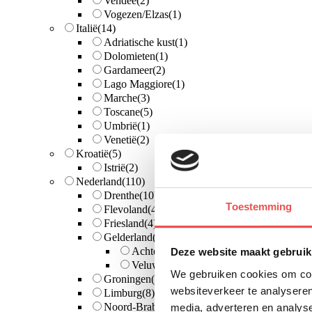
Vendée
(2)
Vogezen/Elzas
(1)
Italië
(14)
Adriatische kust
(1)
Dolomieten
(1)
Gardameer
(2)
Lago Maggiore
(1)
Marche
(3)
Toscane
(5)
Umbrië
(1)
Venetië
(2)
Kroatië
(5)
Istrië
(2)
Nederland
(110)
Drenthe
(10)
Toestemming
Flevoland
(4)
Friesland
(4)
Gelderland
(27)
Achterhoek
(1)
Deze website maakt gebruik
Veluwe
(16)
We gebruiken cookies om cont
Groningen
(1)
websiteverkeer te analyseren
Limburg
(8)
Noord-Brabant
(12)
media, adverteren en analys