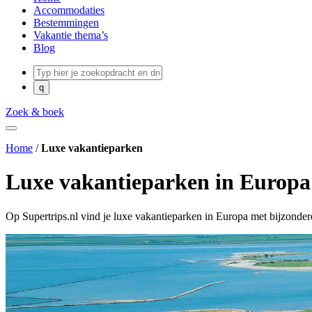
Accommodaties
Bestemmingen
Vakantie thema’s
Blog
Zoek & boek
Home
/
Luxe vakantieparken
Luxe vakantieparken in Europa
Op Supertrips.nl vind je luxe vakantieparken in Europa met bijzonder