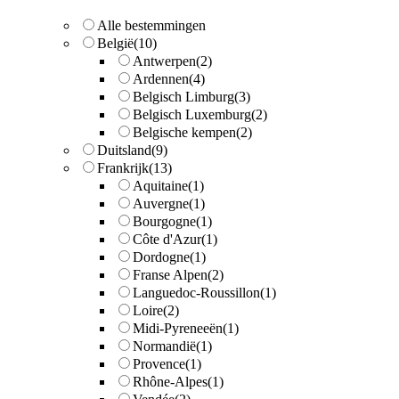
Alle bestemmingen
België
(10)
Antwerpen
(2)
Ardennen
(4)
Belgisch Limburg
(3)
Belgisch Luxemburg
(2)
Belgische kempen
(2)
Duitsland
(9)
Frankrijk
(13)
Aquitaine
(1)
Auvergne
(1)
Bourgogne
(1)
Côte d'Azur
(1)
Dordogne
(1)
Franse Alpen
(2)
Languedoc-Roussillon
(1)
Loire
(2)
Midi-Pyreneeën
(1)
Normandië
(1)
Provence
(1)
Rhône-Alpes
(1)