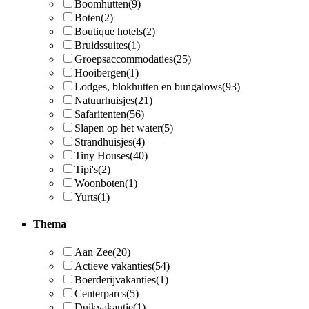
Boomhutten
(9)
Boten
(2)
Boutique hotels
(2)
Bruidssuites
(1)
Groepsaccommodaties
(25)
Hooibergen
(1)
Lodges, blokhutten en bungalows
(93)
Natuurhuisjes
(21)
Safaritenten
(56)
Slapen op het water
(5)
Strandhuisjes
(4)
Tiny Houses
(40)
Tipi's
(2)
Woonboten
(1)
Yurts
(1)
Thema
Aan Zee
(20)
Actieve vakanties
(54)
Boerderijvakanties
(1)
Centerparcs
(5)
Duikvakantie
(1)