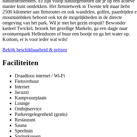
natuurliefhebbers. Er zijn volop natuurgebieden die je op een actieve
manier kunt ontdekken. Het fietsnetwerk in Twente telt maar liefst
2500 kilometer aan fietsroutes en ook wandelen, golfen, paardrijden 
mountainbiken behoort ook tot de mogelijkheden in de directe
omgeving van het park. Wil je met het gezin eropuit? Bewonder
kasteel Twickel, bezoek het gezellige Markelo, ga een dagje naar
avonturenpark Hellendoorn of huur een bootje en ga het water op.
Kortom, er is voor ieder wat wils!
Bekijk beschikbaarheid & prijzen
Faciliteiten
Draadloos internet / Wi-Fi
Fietsverhuur
Internet
Jacuzzi
Kampvuurplaats
Lounge
Ontbijtservice
Parkeergelegenheid (gratis)
Restaurant
Sauna
Speeltuin
Springkussen