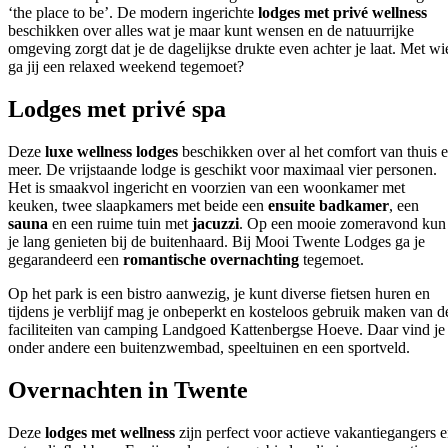
‘the place to be’. De modern ingerichte
lodges met privé wellness
beschikken over alles wat je maar kunt wensen en de natuurrijke
omgeving zorgt dat je de dagelijkse drukte even achter je laat. Met wi
ga jij een relaxed weekend tegemoet?
Lodges met privé spa
Deze
luxe wellness lodges
beschikken over al het comfort van thuis 
meer. De vrijstaande lodge is geschikt voor maximaal vier personen.
Het is smaakvol ingericht en voorzien van een woonkamer met
keuken, twee slaapkamers met beide een
ensuite badkamer
, een
sauna
en een ruime tuin met
jacuzzi
. Op een mooie zomeravond kun
je lang genieten bij de buitenhaard. Bij Mooi Twente Lodges ga je
gegarandeerd een
romantische overnachting
tegemoet.
Op het park is een bistro aanwezig, je kunt diverse fietsen huren en
tijdens je verblijf mag je onbeperkt en kosteloos gebruik maken van d
faciliteiten van camping Landgoed Kattenbergse Hoeve. Daar vind je
onder andere een buitenzwembad, speeltuinen en een sportveld.
Overnachten in Twente
Deze
lodges met wellness
zijn perfect voor actieve vakantiegangers 