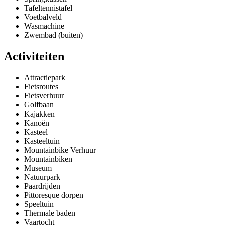
Tafeltennistafel
Voetbalveld
Wasmachine
Zwembad (buiten)
Activiteiten
Attractiepark
Fietsroutes
Fietsverhuur
Golfbaan
Kajakken
Kanoën
Kasteel
Kasteeltuin
Mountainbike Verhuur
Mountainbiken
Museum
Natuurpark
Paardrijden
Pittoresque dorpen
Speeltuin
Thermale baden
Vaartocht