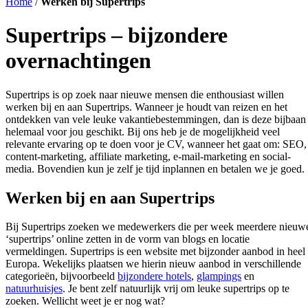
Home
/
Werken bij Supertrips
Supertrips – bijzondere
overnachtingen
Supertrips is op zoek naar nieuwe mensen die enthousiast willen
werken bij en aan Supertrips. Wanneer je houdt van reizen en het
ontdekken van vele leuke vakantiebestemmingen, dan is deze bijbaan
helemaal voor jou geschikt. Bij ons heb je de mogelijkheid veel
relevante ervaring op te doen voor je CV, wanneer het gaat om: SEO,
content-marketing, affiliate marketing, e-mail-marketing en social-
media. Bovendien kun je zelf je tijd inplannen en betalen we je goed.
Werken bij en aan Supertrips
Bij Supertrips zoeken we medewerkers die per week meerdere nieuw
‘supertrips’ online zetten in de vorm van blogs en locatie
vermeldingen. Supertrips is een website met bijzonder aanbod in heel
Europa. Wekelijks plaatsen we hierin nieuw aanbod in verschillende
categorieën, bijvoorbeeld
bijzondere hotels
,
glampings
en
natuurhuisjes
. Je bent zelf natuurlijk vrij om leuke supertrips op te
zoeken. Wellicht weet je er nog wat?