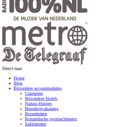
Direct naar
Home
Blog
Bijzondere accommodaties
Glamping
Bijzondere Hotels
Natuur Huisjes
Boerderijvakanties
Boomhutten
Romantische overnachtingen
Safaritenten