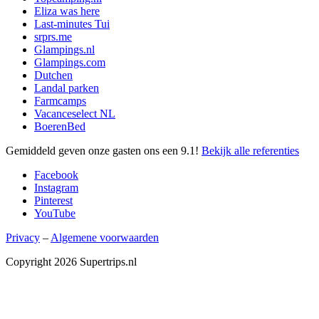
Eliza was here
Last-minutes Tui
srprs.me
Glampings.nl
Glampings.com
Dutchen
Landal parken
Farmcamps
Vacanceselect NL
BoerenBed
Gemiddeld geven onze gasten ons een
9.1
!
Bekijk alle referenties
Facebook
Instagram
Pinterest
YouTube
Privacy
–
Algemene voorwaarden
Copyright 2026 Supertrips.nl