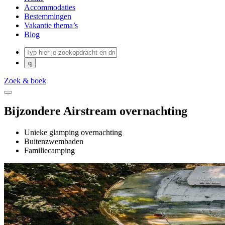
Accommodaties
Bestemmingen
Vakantie thema’s
Blog
Zoek & boek
Bijzondere Airstream overnachting
Unieke glamping overnachting
Buitenzwembaden
Familiecamping