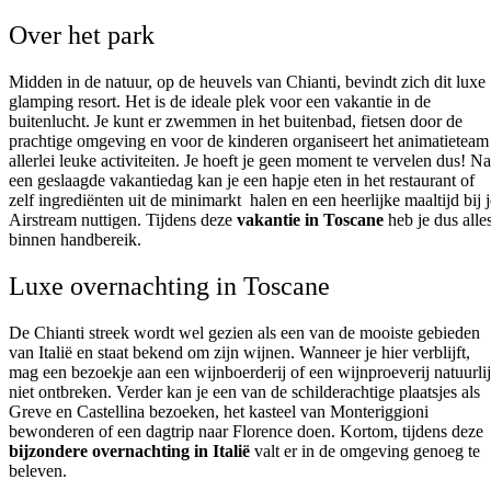
Over het park
Midden in de natuur, op de heuvels van Chianti, bevindt zich dit luxe
glamping resort. Het is de ideale plek voor een vakantie in de
buitenlucht. Je kunt er zwemmen in het buitenbad, fietsen door de
prachtige omgeving en voor de kinderen organiseert het animatieteam
allerlei leuke activiteiten. Je hoeft je geen moment te vervelen dus! Na
een geslaagde vakantiedag kan je een hapje eten in het restaurant of
zelf ingrediënten uit de minimarkt halen en een heerlijke maaltijd bij j
Airstream nuttigen. Tijdens deze
vakantie in Toscane
heb je dus alle
binnen handbereik.
Luxe overnachting in Toscane
De Chianti streek wordt wel gezien als een van de mooiste gebieden
van Italië en staat bekend om zijn wijnen. Wanneer je hier verblijft,
mag een bezoekje aan een wijnboerderij of een wijnproeverij natuurli
niet ontbreken. Verder kan je een van de schilderachtige plaatsjes als
Greve en Castellina bezoeken, het kasteel van Monteriggioni
bewonderen of een dagtrip naar Florence doen. Kortom, tijdens deze
bijzondere overnachting in Italië
valt er in de omgeving genoeg te
beleven.