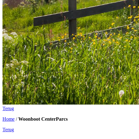
Terug
Home
/
Woonboot CenterParcs
Terug