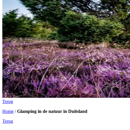
Terug
Home
/
Glamping in de natuur in Duitsland
Terug