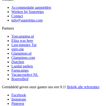
Accommodatie aanmelden
Werken bij Supertrips
Contact
info@supertrips.com
Partners
Topcamping.nl
Eliza was here
Last-minutes Tui
srprs.me
Glampings.nl
Glampings.com
Dutchen
Landal parken
Farmcamps
Vacanceselect NL
BoerenBed
Gemiddeld geven onze gasten ons een
9.1
!
Bekijk alle referenties
Facebook
Instagram
Pinterest