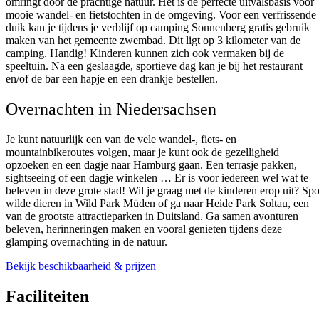
omringt door de prachtige natuur. Het is de perfecte uitvalsbasis voor
mooie wandel- en fietstochten in de omgeving. Voor een verfrissende
duik kan je tijdens je verblijf op camping Sonnenberg gratis gebruik
maken van het gemeente zwembad. Dit ligt op 3 kilometer van de
camping. Handig! Kinderen kunnen zich ook vermaken bij de
speeltuin. Na een geslaagde, sportieve dag kan je bij het restaurant
en/of de bar een hapje en een drankje bestellen.
Overnachten in Niedersachsen
Je kunt natuurlijk een van de vele wandel-, fiets- en
mountainbikeroutes volgen, maar je kunt ook de gezelligheid
opzoeken en een dagje naar Hamburg gaan. Een terrasje pakken,
sightseeing of een dagje winkelen … Er is voor iedereen wel wat te
beleven in deze grote stad! Wil je graag met de kinderen erop uit? Spo
wilde dieren in Wild Park Müden of ga naar Heide Park Soltau, een
van de grootste attractieparken in Duitsland. Ga samen avonturen
beleven, herinneringen maken en vooral genieten tijdens deze
glamping overnachting in de natuur.
Bekijk beschikbaarheid & prijzen
Faciliteiten