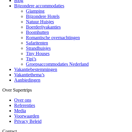
Blog
Bijzondere accommodaties
Glamping
Bijzondere Hotels
Natuur Huisjes
Boerderijvakanties
Boomhutten
Romantische overnachtingen
Safaritenten
Strandhuisjes
Tiny Houses
Tipi’s
Groepsaccommodaties Nederland
Vakantiebestemmingen
Vakantiethema’s
Aanbiedingen
Over Supertrips
Over ons
Referenties
Media
Voorwaarden
Privacy Beleid
Contact