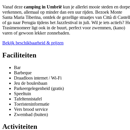
Vanaf deze
camping in Umbrië
kun je allerlei mooie steden en dorp
verkennen, allemaal op minder dan een uur rijden. Bezoek Monte
Santa Maria Tiberina, ontdek de gezellige straatjes van Città di Castel
of ga naar Perugia tijdens het Jazzfestival in juli. Wil je iets actiefs? H
Trasimenomeer ligt ook in de buurt, perfect voor zwemmen, (kano)
varen of gewoon lekker zonnebaden.
Bekijk beschikbaarheid & prijzen
Faciliteiten
Bar
Barbeque
Draadloos internet / Wi-Fi
Jeu de boulesbaan
Parkeergelegenheid (gratis)
Speeltuin
Tafeltennistafel
Toeristeninformatie
Vers brood service
Zwembad (buiten)
Activiteiten