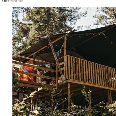
UmbriëItalië