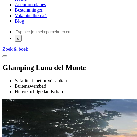
Accommodaties
Bestemmingen
Vakantie thema’s
Blog
Zoek & boek
Glamping Luna del Monte
Safaritent met privé sanitair
Buitenzwembad
Heuvelachtige landschap