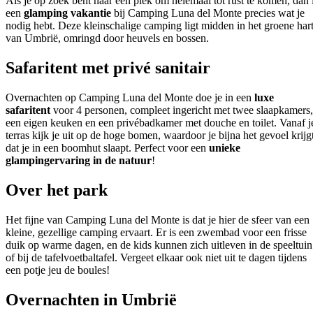
Als je op zoek bent naar een plek om helemaal tot rust te komen, dan 
een
glamping vakantie
bij Camping Luna del Monte precies wat je
nodig hebt. Deze kleinschalige camping ligt midden in het groene har
van Umbrië, omringd door heuvels en bossen.
Safaritent met privé sanitair
Overnachten op Camping Luna del Monte doe je in een
luxe
safaritent
voor 4 personen, compleet ingericht met twee slaapkamers,
een eigen keuken en een privébadkamer met douche en toilet. Vanaf j
terras kijk je uit op de hoge bomen, waardoor je bijna het gevoel krijg
dat je in een boomhut slaapt. Perfect voor een
unieke
glampingervaring in de natuur
!
Over het park
Het fijne van Camping Luna del Monte is dat je hier de sfeer van een
kleine, gezellige camping ervaart. Er is een zwembad voor een frisse
duik op warme dagen, en de kids kunnen zich uitleven in de speeltuin
of bij de tafelvoetbaltafel. Vergeet elkaar ook niet uit te dagen tijdens
een potje jeu de boules!
Overnachten in Umbrië