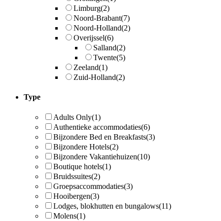
Limburg
(2)
Noord-Brabant
(7)
Noord-Holland
(2)
Overijssel
(6)
Salland
(2)
Twente
(5)
Zeeland
(1)
Zuid-Holland
(2)
Type
Adults Only
(1)
Authentieke accommodaties
(6)
Bijzondere Bed en Breakfasts
(3)
Bijzondere Hotels
(2)
Bijzondere Vakantiehuizen
(10)
Boutique hotels
(1)
Bruidssuites
(2)
Groepsaccommodaties
(3)
Hooibergen
(3)
Lodges, blokhutten en bungalows
(11)
Molens
(1)