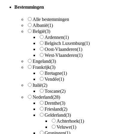
Bestemmingen
Alle bestemmingen
Albanië
(1)
België
(3)
Ardennen
(1)
Belgisch Luxemburg
(1)
Oost-Vlaanderen
(1)
West-Vlaanderen
(1)
Engeland
(3)
Frankrijk
(3)
Bretagne
(1)
Vendée
(1)
Italië
(2)
Toscane
(2)
Nederland
(28)
Drenthe
(3)
Friesland
(2)
Gelderland
(3)
Achterhoek
(1)
Veluwe
(1)
Groningen
(1)