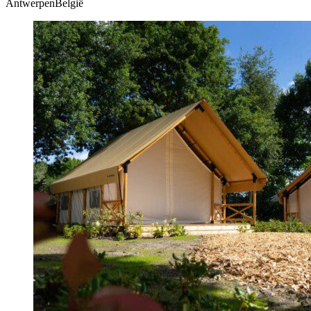
AntwerpenBelgië