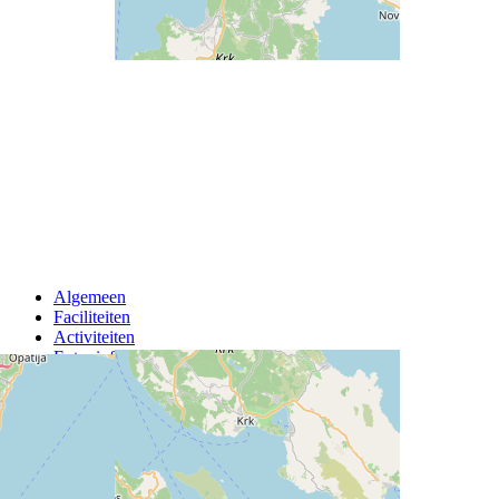
Algemeen
Faciliteiten
Activiteiten
Extra info
Camping Krk