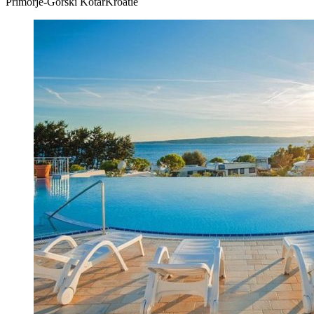
Primorje-Gorski KotarKroatië