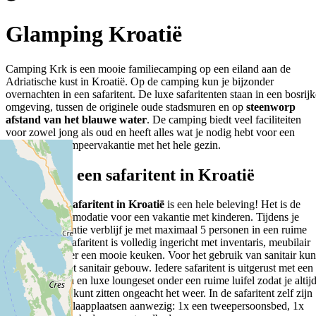
Glamping Kroatië
Camping Krk is een mooie familiecamping op een eiland aan de
Adriatische kust in Kroatië. Op de camping kun je bijzonder
overnachten in een safaritent. De luxe safaritenten staan in een bosrijk
omgeving, tussen de originele oude stadsmuren en op
steenworp
afstand van het blauwe water
. De camping biedt veel faciliteiten
voor zowel jong als oud en heeft alles wat je nodig hebt voor een
ontspannen kampeervakantie met het hele gezin.
Slapen in een safaritent in Kroatië
Slapen in een
safaritent in Kroatië
is een hele beleving! Het is de
perfecte accommodatie voor een vakantie met kinderen. Tijdens je
glamping vakantie verblijf je met maximaal 5 personen in een ruime
safaritent. De safaritent is volledig ingericht met inventaris, meubilair
en beschikt over een mooie keuken. Voor het gebruik van sanitair kun
je terecht bij het sanitair gebouw. Iedere safaritent is uitgerust met een
houten veranda en luxe loungeset onder een ruime luifel zodat je altij
gezellig buiten kunt zitten ongeacht het weer. In de safaritent zelf zijn
standaard vijf slaapplaatsen aanwezig: 1x een tweepersoonsbed, 1x