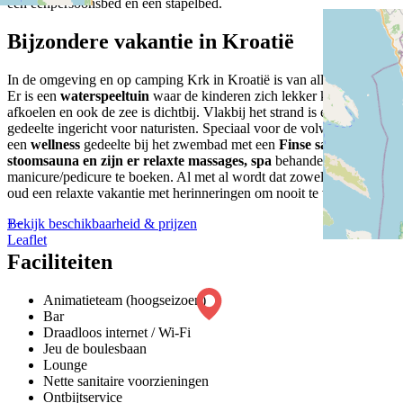
een eenpersoonsbed en een stapelbed.
Bijzondere vakantie in Kroatië
In de omgeving en op camping Krk in Kroatië is van alles te beleven.
Er is een
waterspeeltuin
waar de kinderen zich lekker kunnen
afkoelen en ook de zee is dichtbij. Vlakbij het strand is een apart
gedeelte ingericht voor naturisten. Speciaal voor de volwassenen is er
een
wellness
gedeelte bij het zwembad met een
Finse sauna,
stoomsauna en zijn er relaxte massages, spa
behandelingen of
manicure/pedicure te boeken. Al met al wordt dat zowel voor jong als
oud een relaxte vakantie met herinneringen om nooit te vergeten!
+
−
Bekijk beschikbaarheid & prijzen
Leaflet
Faciliteiten
Animatieteam (hoogseizoen)
Bar
Draadloos internet / Wi-Fi
Jeu de boulesbaan
Lounge
Nette sanitaire voorzieningen
Ontbijtservice