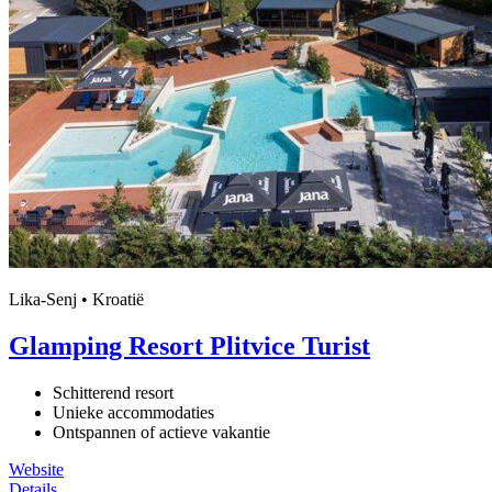
Lika-Senj • Kroatië
Glamping Resort Plitvice Turist
Schitterend resort
Unieke accommodaties
Ontspannen of actieve vakantie
Website
Details