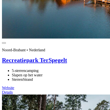
Noord-Brabant • Nederland
Recreatiepark TerSpegelt
5-sterrencamping
Slapen op het water
SterrenStrand
Website
Details