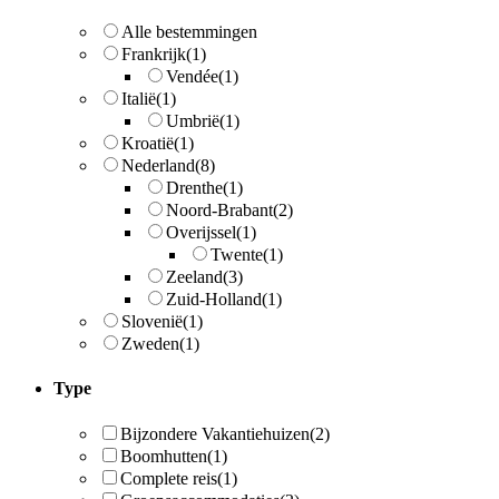
Alle bestemmingen
Frankrijk
(1)
Vendée
(1)
Italië
(1)
Umbrië
(1)
Kroatië
(1)
Nederland
(8)
Drenthe
(1)
Noord-Brabant
(2)
Overijssel
(1)
Twente
(1)
Zeeland
(3)
Zuid-Holland
(1)
Slovenië
(1)
Zweden
(1)
Type
Bijzondere Vakantiehuizen
(2)
Boomhutten
(1)
Complete reis
(1)