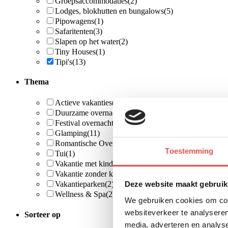
Groepsaccommodaties
(2)
Lodges, blokhutten en bungalows
(5)
Pipowagens
(1)
Safaritenten
(3)
Slapen op het water
(2)
Tiny Houses
(1)
Tipi's
(13)
Thema
Actieve vakanties
(2)
Duurzame overnachtingen
(1)
Festival overnachting
(1)
Glamping
(11)
Romantische Overnachtingen
(4)
Toestemming
Tui
(1)
Vakantie met kinderen
(9)
Vakantie zonder kinderen
(5)
Deze website maakt gebruik
Vakantieparken
(2)
Wellness & Spa
(2)
We gebruiken cookies om cont
websiteverkeer te analyseren
Sorteer op
media, adverteren en analys