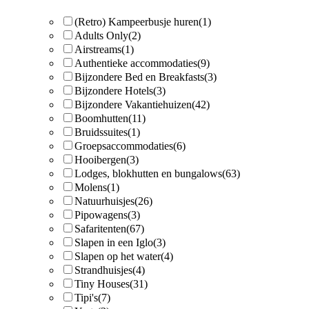
(Retro) Kampeerbusje huren
(1)
Adults Only
(2)
Airstreams
(1)
Authentieke accommodaties
(9)
Bijzondere Bed en Breakfasts
(3)
Bijzondere Hotels
(3)
Bijzondere Vakantiehuizen
(42)
Boomhutten
(11)
Bruidssuites
(1)
Groepsaccommodaties
(6)
Hooibergen
(3)
Lodges, blokhutten en bungalows
(63)
Molens
(1)
Natuurhuisjes
(26)
Pipowagens
(3)
Safaritenten
(67)
Slapen in een Iglo
(3)
Slapen op het water
(4)
Strandhuisjes
(4)
Tiny Houses
(31)
Tipi's
(7)