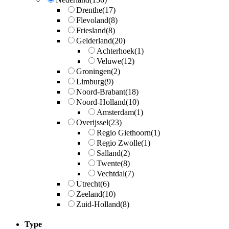
Drenthe
(17)
Flevoland
(8)
Friesland
(8)
Gelderland
(20)
Achterhoek
(1)
Veluwe
(12)
Groningen
(2)
Limburg
(9)
Noord-Brabant
(18)
Noord-Holland
(10)
Amsterdam
(1)
Overijssel
(23)
Regio Giethoorn
(1)
Regio Zwolle
(1)
Salland
(2)
Twente
(8)
Vechtdal
(7)
Utrecht
(6)
Zeeland
(10)
Zuid-Holland
(8)
Type