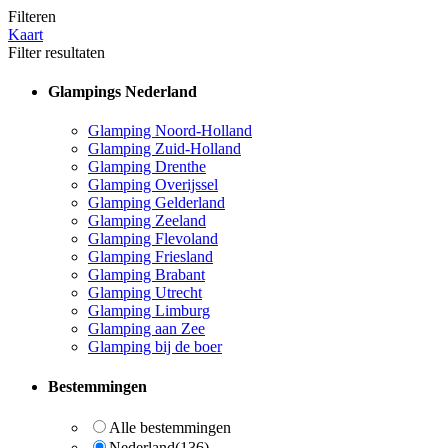
Filteren
Kaart
Filter resultaten
Glampings Nederland
Glamping Noord-Holland
Glamping Zuid-Holland
Glamping Drenthe
Glamping Overijssel
Glamping Gelderland
Glamping Zeeland
Glamping Flevoland
Glamping Friesland
Glamping Brabant
Glamping Utrecht
Glamping Limburg
Glamping aan Zee
Glamping bij de boer
Bestemmingen
Alle bestemmingen
Nederland
(136)