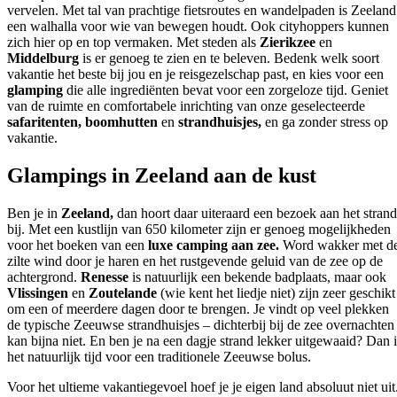
vervelen. Met tal van prachtige fietsroutes en wandelpaden is Zeeland
een walhalla voor wie van bewegen houdt. Ook cityhoppers kunnen
zich hier op en top vermaken. Met steden als
Zierikzee
en
Middelburg
is er genoeg te zien en te beleven. Bedenk welk soort
vakantie het beste bij jou en je reisgezelschap past, en kies voor een
glamping
die alle ingrediënten bevat voor een zorgeloze tijd. Geniet
van de ruimte en comfortabele inrichting van onze geselecteerde
safaritenten, boomhutten
en
strandhuisjes,
en ga zonder stress op
vakantie.
Glampings in Zeeland aan de kust
Ben je in
Zeeland,
dan hoort daar uiteraard een bezoek aan het strand
bij. Met een kustlijn van 650 kilometer zijn er genoeg mogelijkheden
voor het boeken van een
luxe camping aan zee.
Word wakker met d
zilte wind door je haren en het rustgevende geluid van de zee op de
achtergrond.
Renesse
is natuurlijk een bekende badplaats, maar ook
Vlissingen
en
Zoutelande
(wie kent het liedje niet) zijn zeer geschikt
om een of meerdere dagen door te brengen. Je vindt op veel plekken
de typische Zeeuwse strandhuisjes – dichterbij bij de zee overnachten
kan bijna niet. En ben je na een dagje strand lekker uitgewaaid? Dan i
het natuurlijk tijd voor een traditionele Zeeuwse bolus.
Voor het ultieme vakantiegevoel hoef je je eigen land absoluut niet uit