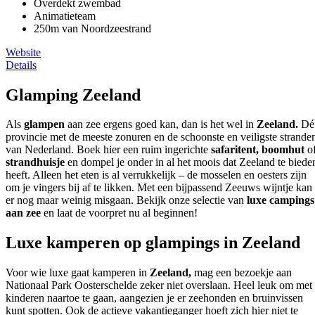
Overdekt zwembad
Animatieteam
250m van Noordzeestrand
Website
Details
Glamping Zeeland
Als
glampen
aan zee ergens goed kan, dan is het wel in
Zeeland.
Dé
provincie met de meeste zonuren en de schoonste en veiligste strande
van Nederland. Boek hier een ruim ingerichte
safaritent, boomhut
o
strandhuisje
en dompel je onder in al het moois dat Zeeland te biede
heeft. Alleen het eten is al verrukkelijk – de mosselen en oesters zijn
om je vingers bij af te likken. Met een bijpassend Zeeuws wijntje kan
er nog maar weinig misgaan. Bekijk onze selectie van
luxe campings
aan zee
en laat de voorpret nu al beginnen!
Luxe kamperen op glampings in Zeeland
Voor wie luxe gaat kamperen in
Zeeland,
mag een bezoekje aan
Nationaal Park Oosterschelde zeker niet overslaan. Heel leuk om met
kinderen naartoe te gaan, aangezien je er zeehonden en bruinvissen
kunt spotten. Ook de actieve vakantieganger hoeft zich hier niet te