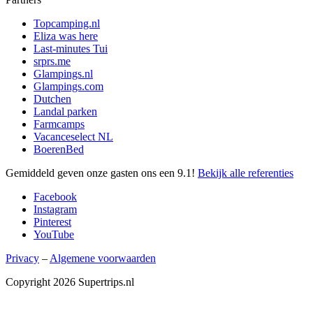
Topcamping.nl
Eliza was here
Last-minutes Tui
srprs.me
Glampings.nl
Glampings.com
Dutchen
Landal parken
Farmcamps
Vacanceselect NL
BoerenBed
Gemiddeld geven onze gasten ons een
9.1
!
Bekijk alle referenties
Facebook
Instagram
Pinterest
YouTube
Privacy
–
Algemene voorwaarden
Copyright 2026 Supertrips.nl