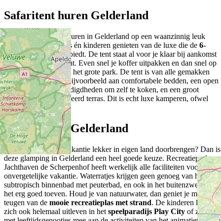
Safaritent huren Gelderland
Wil je een safaritent huren in Gelderland op een waanzinnig leuk
vakantiepark? Ouders én kinderen genieten van de luxe die de
6-
persoons safaritent
biedt. De tent staat al voor je klaar bij aankomst
en is volledig ingericht. Even snel je koffer uitpakken en dan snel op
onderzoek uitgaan op het grote park. De tent is van alle gemakken
voorzien. Denk dan bijvoorbeeld aan comfortabele bedden, een open
keuken met alle benodigdheden om zelf te koken, en een groot
overdekt en gemeubileerd terras. Dit is echt luxe kamperen, ofwel
‘glamperen’.
Glamping in Gelderland
Wil je de volgende vakantie lekker in eigen land doorbrengen? Dan is
deze glamping in Gelderland een heel goede keuze. Recreatiepark en
Jachthaven de Scherpenhof heeft werkelijk alle faciliteiten voor een
onvergetelijke vakantie. Waterratjes krijgen geen genoeg van het
subtropisch binnenbad met peuterbad, en ook in het buitenzwembad i
het erg goed toeven. Houd je van natuurwater, dan geniet je met volle
teugen van de
mooie recreatieplas met strand
. De kinderen kunnen
zich ook helemaal uitleven in het
speelparadijs Play City
of ze doen
met leeftijdsgenootjes mee aan de activiteiten van het animatieteam.