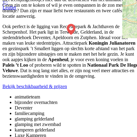
+
−
Geen zin om te koken of wil je even ontspannen in de zon met een
Leaflet
drankje? Dan zijn er maar liefst twee restaurants en twee cafés op
locatie aanwezig.
Ook perfect is de ligging van Recreatiepark & Jachthaven de
Scherpenhof. Het park ligt in Terwolde, Gelderland, in de
stedendriehoek Deventer, Apeldoorn en Zutphen. Ideaal voor het
maken van leuke stedentripjes. Attractiepark
Koningin Julianatoren
en gezinspark ’t Smallert liggen op slechts korte afstand van het park
en zijn bijzondere uitstapjes om te maken met het hele gezin. Je kunt
ook aapjes kijken in de
Apenheul
, je voor even koning voelen in
Paleis ’t Loo
of proberen wild te spotten in
Nationaal Park De Hog
Veluwe
. Dat is nog lang niet alles, er zijn nog veel meer attracties en
bezienswaardigheden te vinden in de omgeving.
Bekijk beschikbaarheid & prijzen
animatieteam
bijzonder overnachten
Deventer
familiecamping
glamping gelderland
glamping met zwembad
kamperen gelderland
Luxe Kamperen