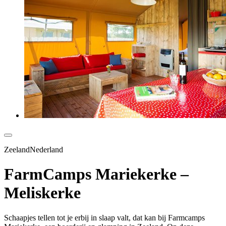
ZeelandNederland
FarmCamps Mariekerke –
Meliskerke
Schaapjes tellen tot je erbij in slaap valt, dat kan bij Farmcamps