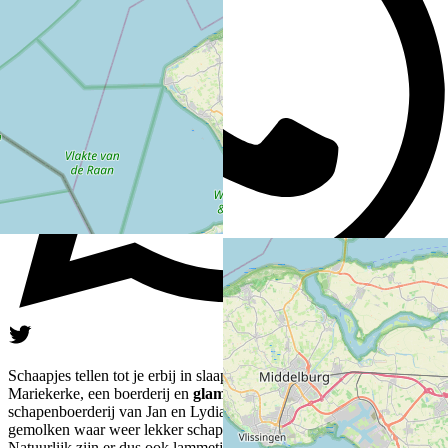
Schaapjes tellen tot je erbij in slaap valt, dat kan bij Farmcamps
Mariekerke, een boerderij en
glamping in Zeeland
. Op deze
schapenboerderij van Jan en Lydia worden ruim 200 schapen
gemolken waar weer lekker schapenkaas van wordt gemaakt.
Natuurlijk zijn er dus ook lammetjes, grote koeien, pony’s, konijntjes