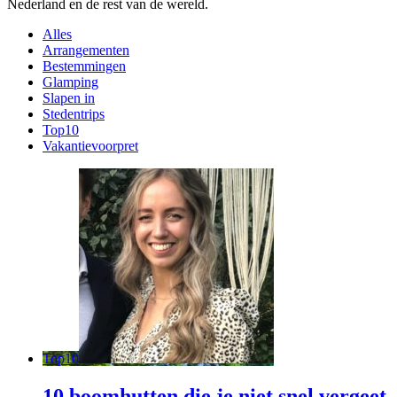
Nederland en de rest van de wereld.
Alles
Arrangementen
Bestemmingen
Glamping
Slapen in
Stedentrips
Top10
Vakantievoorpret
Top10
10 boomhutten die je niet snel vergeet