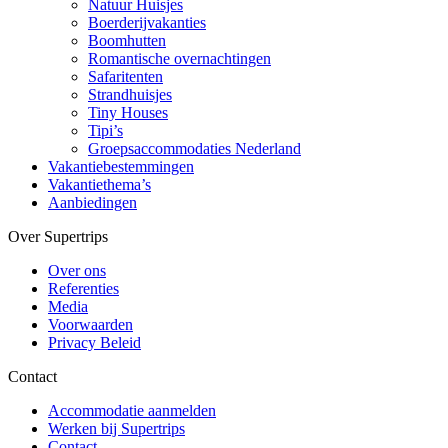
Natuur Huisjes
Boerderijvakanties
Boomhutten
Romantische overnachtingen
Safaritenten
Strandhuisjes
Tiny Houses
Tipi’s
Groepsaccommodaties Nederland
Vakantiebestemmingen
Vakantiethema’s
Aanbiedingen
Over Supertrips
Over ons
Referenties
Media
Voorwaarden
Privacy Beleid
Contact
Accommodatie aanmelden
Werken bij Supertrips
Contact