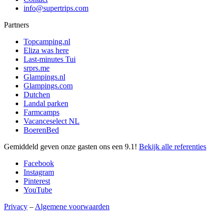
info@supertrips.com
Partners
Topcamping.nl
Eliza was here
Last-minutes Tui
srprs.me
Glampings.nl
Glampings.com
Dutchen
Landal parken
Farmcamps
Vacanceselect NL
BoerenBed
Gemiddeld geven onze gasten ons een
9.1
!
Bekijk alle referenties
Facebook
Instagram
Pinterest
YouTube
Privacy
–
Algemene voorwaarden