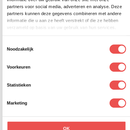
partners voor social media, adverteren en analyse. Deze
partners kunnen deze gegevens combineren met andere
informatie die u aan ze heeft verstrekt of die ze hebben
verzameld op basis van uw gebruik van hun services.
Slapen in
Weekendje weg met kinderen? Ontdek
Toestemmingsselectie
all-in hotel Preston Palace!
Noodzakelijk
Preston Palace… wat een heerlijke plek! Van ’s ochtends vroeg
tot ’s avonds laat is er van alles te beleven. Het fijne is dat alles
Voorkeuren
all-in is. Je hoeft dus nergens meer over na te denken. Wij...
Lees verder
Statistieken
Marketing
OK