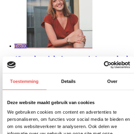
Top10
12x vakantiehuis met privé zwembad
huren
Ben jij toe aan een ontspannen vakantie, waarbij je alle luxe
Toestemming
Details
Over
faciliteiten binnen handbereik hebt? Dan is een vakantievilla me
privé zwembad echt is voor jou!
Lees verder
Deze website maakt gebruik van cookies
We gebruiken cookies om content en advertenties te
personaliseren, om functies voor social media te bieden en
om ons websiteverkeer te analyseren. Ook delen we
informatie over uw gebruik van onze site met onze