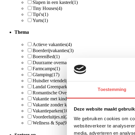
Slapen in een kasteel
(1)
Tiny Houses
(4)
Tipi's
(1)
Yurts
(1)
Thema
Actieve vakanties
(4)
Boerderijvakanties
(3)
BoerenBed
(1)
Duurzame overnachtingen
(4)
Farmcamps
(1)
Glamping
(17)
Huisdier vriendelijk
(6)
Landal Greenparks
(4)
Toestemming
Romantische Overnachtingen
(6)
Vakantie met kinderen
(24)
Vakantie zonder kinderen
(13)
Deze website maakt gebruik
Vakantieparken
(10)
Voordeeluitjes.nl
(2)
We gebruiken cookies om cont
Wellness & Spa
(9)
websiteverkeer te analyseren
media, adverteren en analys
Sorteer op