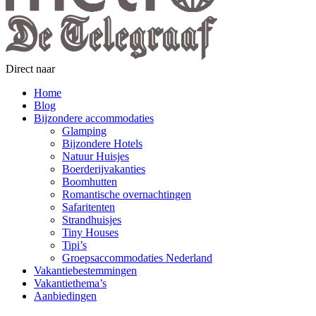
Direct naar
Home
Blog
Bijzondere accommodaties
Glamping
Bijzondere Hotels
Natuur Huisjes
Boerderijvakanties
Boomhutten
Romantische overnachtingen
Safaritenten
Strandhuisjes
Tiny Houses
Tipi’s
Groepsaccommodaties Nederland
Vakantiebestemmingen
Vakantiethema’s
Aanbiedingen