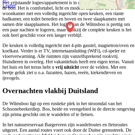
+
−
Het vrijstaande logies/appartement is in dezelfde stijl opgetrokken als
Leaflet
de boo. Het is comfortabel, licht en modern ingericht. Er is een
woonkamer met een volledig ingerichte open keuken, een riante
badkamer, een toilet beneden en boven en twee slaapkamers met
samen drie slaapplaatsen. Het logies van de Wilmsboo is prettig om
een paar nachten te logeren, maar dankzij de complete keuken is het
ook heel geschikt voor een langer verblijf.
De keuken is volledig ingericht met 4-pits gasstel, magnetron/oven en
koelkast. Verder is er TV, internetaansluiting (WiFi), cd-speler en
vloerverwarming. Alle ruimten zijn vanzelfsprekend rookvrij.
Huisdieren in overleg. Het vakantiehuis heeft een eigen terras. Vanuit
het huis en het terras hebt u
vrij uitzicht
over de velden. Met een
beetje geluk ziet u o.a. fazanten, hazen, reeën, kiekendieven en
ijsvogels.
Overnachten vlakbij Duitsland
De Wilmsboo ligt op een rustieke plek in het stroomdal van het
Schoonebeekerdiep. Bos, heide en veengebied in de directe omgevin
zijn prima geschikt om te wandelen of te fietsen.
In het natuurreservaat Bargerveen zijn wandelroutes en fietsroutes
uitgezet. Een aantal routes voert ook door de Duitse grensstreek. De