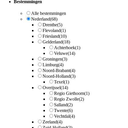
Bestemmingen
Alle bestemmingen
Nederland
(68)
Drenthe
(5)
Flevoland
(1)
Friesland
(10)
Gelderland
(18)
Achterhoek
(1)
Veluwe
(14)
Groningen
(3)
Limburg
(4)
Noord-Brabant
(4)
Noord-Holland
(3)
Texel
(1)
Overijssel
(14)
Regio Giethoorn
(1)
Regio Zwolle
(2)
Salland
(2)
Twente
(6)
Vechtdal
(4)
Zeeland
(4)
Zuid-Holland
(3)