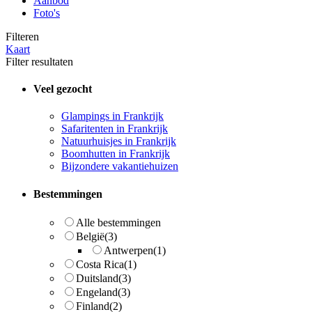
Aanbod
Foto's
Filteren
Kaart
Filter resultaten
Veel gezocht
Glampings in Frankrijk
Safaritenten in Frankrijk
Natuurhuisjes in Frankrijk
Boomhutten in Frankrijk
Bijzondere vakantiehuizen
Bestemmingen
Alle bestemmingen
België
(3)
Antwerpen
(1)
Costa Rica
(1)
Duitsland
(3)
Engeland
(3)
Finland
(2)