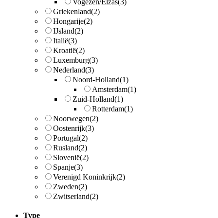
Vogezen/Elzas
(3)
Griekenland
(2)
Hongarije
(2)
IJsland
(2)
Italië
(3)
Kroatië
(2)
Luxemburg
(3)
Nederland
(3)
Noord-Holland
(1)
Amsterdam
(1)
Zuid-Holland
(1)
Rotterdam
(1)
Noorwegen
(2)
Oostenrijk
(3)
Portugal
(2)
Rusland
(2)
Slovenië
(2)
Spanje
(3)
Verenigd Koninkrijk
(2)
Zweden
(2)
Zwitserland
(2)
Type