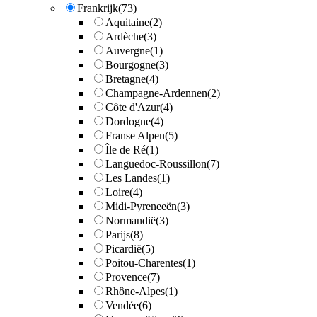
Frankrijk
(73)
Aquitaine
(2)
Ardèche
(3)
Auvergne
(1)
Bourgogne
(3)
Bretagne
(4)
Champagne-Ardennen
(2)
Côte d'Azur
(4)
Dordogne
(4)
Franse Alpen
(5)
Île de Ré
(1)
Languedoc-Roussillon
(7)
Les Landes
(1)
Loire
(4)
Midi-Pyreneeën
(3)
Normandië
(3)
Parijs
(8)
Picardië
(5)
Poitou-Charentes
(1)
Provence
(7)
Rhône-Alpes
(1)
Vendée
(6)