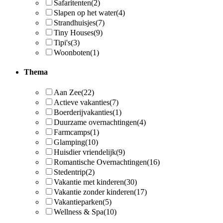
Safaritenten
(2)
Slapen op het water
(4)
Strandhuisjes
(7)
Tiny Houses
(9)
Tipi's
(3)
Woonboten
(1)
Thema
Aan Zee
(22)
Actieve vakanties
(7)
Boerderijvakanties
(1)
Duurzame overnachtingen
(4)
Farmcamps
(1)
Glamping
(10)
Huisdier vriendelijk
(9)
Romantische Overnachtingen
(16)
Stedentrip
(2)
Vakantie met kinderen
(30)
Vakantie zonder kinderen
(17)
Vakantieparken
(5)
Wellness & Spa
(10)