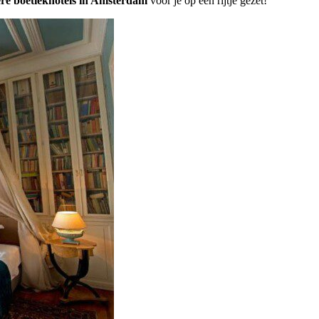
ere boetiekhotels in Amsterdam
voor je op een rijtje gezet!