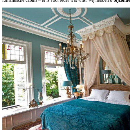
romantische cabins – er is voor ieder wat wils. Wij hebben 8
bijzond