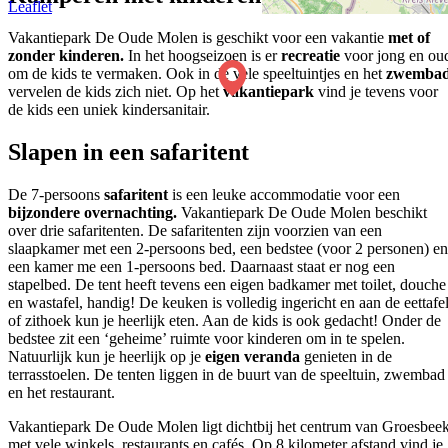
Leaflet
Vakantiepark De Oude Molen is geschikt voor een vakantie
met of
zonder kinderen.
In het hoogseizoen is er
recreatie
voor jong en ou
om de kids te vermaken. Ook in de vele speeltuintjes en het
zwemba
vervelen de kids zich niet. Op het
vakantiepark
vind je tevens voor
de kids een uniek kindersanitair.
Slapen in een safaritent
De 7-persoons
safaritent
is een leuke accommodatie voor een
bijzondere overnachting.
Vakantiepark De Oude Molen beschikt
over drie safaritenten. De safaritenten zijn voorzien van een
slaapkamer met een 2-persoons bed, een bedstee (voor 2 personen) en
een kamer me een 1-persoons bed. Daarnaast staat er nog een
stapelbed. De tent heeft tevens een eigen badkamer met toilet, douche
en wastafel, handig! De keuken is volledig ingericht en aan de eettafe
of zithoek kun je heerlijk eten. Aan de kids is ook gedacht! Onder de
bedstee zit een ‘geheime’ ruimte voor kinderen om in te spelen.
Natuurlijk kun je heerlijk op je
eigen veranda
genieten in de
terrasstoelen. De tenten liggen in de buurt van de speeltuin, zwembad
en het restaurant.
Vakantiepark De Oude Molen ligt dichtbij het centrum van Groesbee
met vele winkels, restaurants en cafés. Op 8 kilometer afstand vind je