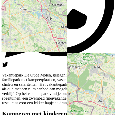
Vakantiepark De Oude Molen, gelegen in Groesbeek, is een
familiepark met kampeerplaatsen, vaste plaatsen, mobile homes en
chalets en safaritenten. Het vakantiepark is geschikt voor zowel jong
als oud met een ruim aanbod aan mogelijkheden voor een bijzonder
verblijf. Op het vakantiepark vind je onder andere verschillende
speeltuinen, een zwembad (meivakantie tot september) en een
restaurant voor een lekker hapje en drankje.
+
−
Kamperen met kinderen