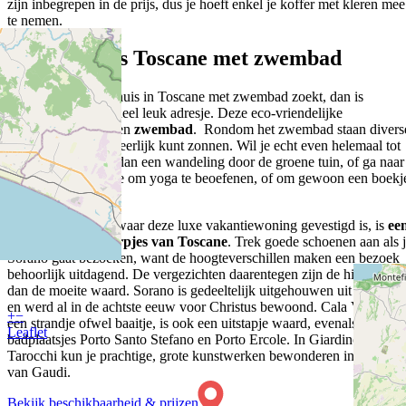
zijn inbegrepen in de prijs, dus je hoeft enkel je koffer met kleren mee
te nemen.
Vakantiehuis Toscane met zwembad
Als je een vakantiehuis in Toscane met zwembad zoekt, dan is
Sant’Egle een wel heel leuk adresje. Deze eco-vriendelijke
agroturismo heeft een
zwembad
. Rondom het zwembad staan divers
ligbedden waar je heerlijk kunt zonnen. Wil je echt even helemaal tot
rust komen? Maak dan een wandeling door de groene tuin, of ga naar
de holistische ruimte om yoga te beoefenen, of om gewoon een boekj
te lezen.
Sorano, het dorpje waar deze luxe vakantiewoning gevestigd is, is
ee
van de mooiste dorpjes van Toscane
. Trek goede schoenen aan als 
Sorano gaat bezoeken, want de hoogteverschillen maken een bezoek
behoorlijk uitdagend. De vergezichten daarentegen zijn de hike meer
dan de moeite waard. Sorano is gedeeltelijk uitgehouwen uit tufsteen
en werd al in de achtste eeuw voor Christus bewoond. Cala Violina,
+
−
een strandje ofwel baaitje, is ook een uitstapje waard, evenals de
Leaflet
badplaatsjes Porto Santo Stefano en Porto Ercole. In Giardino Dei
Tarocchi kun je prachtige, grote kunstwerken bewonderen in de stijl
van Gaudi.
Bekijk beschikbaarheid & prijzen