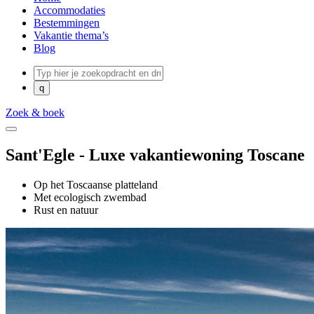
Accommodaties
Bestemmingen
Vakantie thema’s
Blog
Zoek & boek
Sant'Egle - Luxe vakantiewoning Toscane
Op het Toscaanse platteland
Met ecologisch zwembad
Rust en natuur