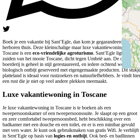
Boek je een vakantie bij Sant’Egle, dan kom je gegarandeerd als
herboren thuis. Deze kleinschalige maar luxe vakantiewoning in
Toscane is een
eco-vriendelijke agroturismo
. Sant’Egle ligt in het
zuiden van het mooie Toscane, dicht tegen Umbrië aan. De oude
boerderij is geheel in stijl gerestaureerd, en iedere ochtend wordt er e
biologisch ontbijt geserveerd met eigengemaakte producten. Dit stukj
platteland is ideaal voor rustzoekers en natuurliefhebbers. Je vindt hie
een rust die je niet op veel andere plekken meemaakt.
Luxe vakantiewoning in Toscane
Je luxe vakantiewoning in Toscane is te boeken als een
tweepersoonskamer of een tweepersoonssuite. Je slaapt op een groot
en zeer comfortabel tweepersoonsbed, hebt beschikking over een
badkamer met een douche en een toilet, en er is een minibar gevuld
met vers water. Je kunt ook gebruikmaken van gratis Wifi. Je verblijft
in Sent’Egle op basis van
logies en ontbijt
. Ook bed- en badlinnen