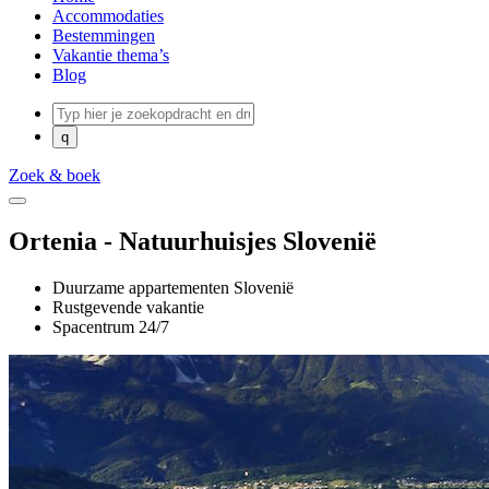
Accommodaties
Bestemmingen
Vakantie thema’s
Blog
Zoek & boek
Ortenia - Natuurhuisjes Slovenië
Duurzame appartementen Slovenië
Rustgevende vakantie
Spacentrum 24/7