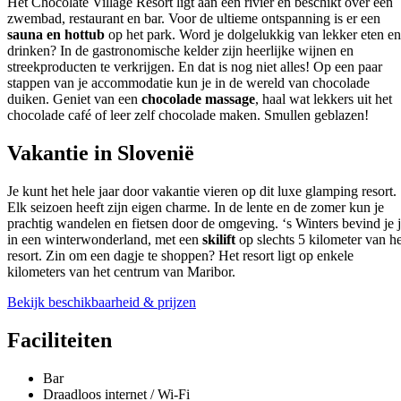
Het Chocolate Village Resort ligt aan een rivier en beschikt over een
zwembad, restaurant en bar. Voor de ultieme ontspanning is er een
sauna en hottub
op het park. Word je dolgelukkig van lekker eten en
drinken? In de gastronomische kelder zijn heerlijke wijnen en
streekproducten te verkrijgen. En dat is nog niet alles! Op een paar
stappen van je accommodatie kun je in de wereld van chocolade
duiken. Geniet van een
chocolade massage
, haal wat lekkers uit het
chocolade café of leer zelf chocolade maken. Smullen geblazen!
Vakantie in Slovenië
Je kunt het hele jaar door vakantie vieren op dit luxe glamping resort.
Elk seizoen heeft zijn eigen charme. In de lente en de zomer kun je
prachtig wandelen en fietsen door de omgeving. ‘s Winters bevind je 
in een winterwonderland, met een
skilift
op slechts 5 kilometer van he
resort. Zin om een dagje te shoppen? Het resort ligt op enkele
kilometers van het centrum van Maribor.
Bekijk beschikbaarheid & prijzen
Faciliteiten
Bar
Draadloos internet / Wi-Fi