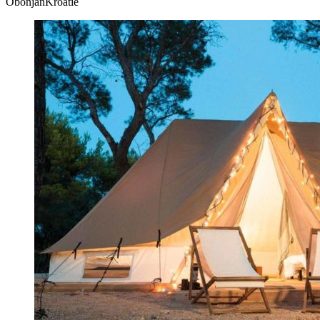
ObonjanKroatie