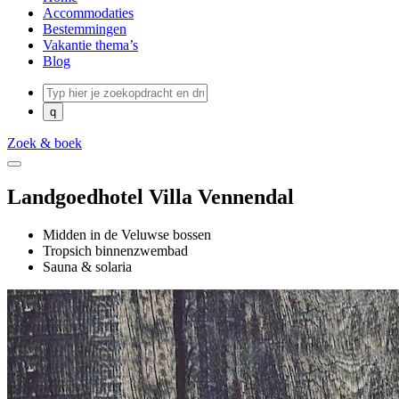
Accommodaties
Bestemmingen
Vakantie thema’s
Blog
Zoek & boek
Landgoedhotel Villa Vennendal
Midden in de Veluwse bossen
Tropsich binnenzwembad
Sauna & solaria