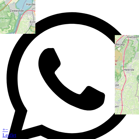
+
−
Leaflet