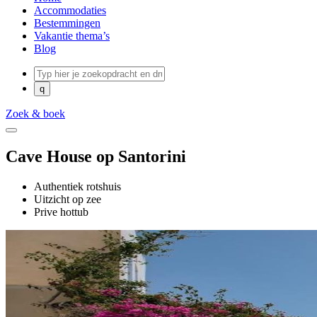
Accommodaties
Bestemmingen
Vakantie thema’s
Blog
Zoek & boek
Cave House op Santorini
Authentiek rotshuis
Uitzicht op zee
Prive hottub