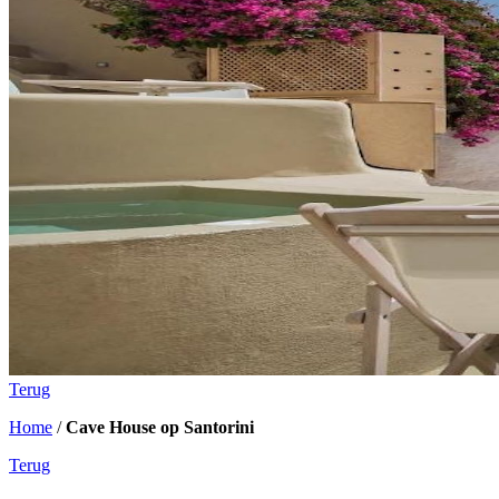
Terug
Home
/
Cave House op Santorini
Terug