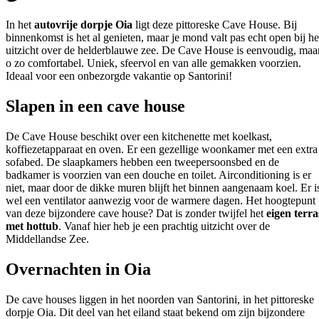
In het
autovrije dorpje Oia
ligt deze pittoreske Cave House. Bij
binnenkomst is het al genieten, maar je mond valt pas echt open bij he
uitzicht over de helderblauwe zee. De Cave House is eenvoudig, maa
o zo comfortabel. Uniek, sfeervol en van alle gemakken voorzien.
Ideaal voor een onbezorgde vakantie op Santorini!
Slapen in een cave house
De Cave House beschikt over een kitchenette met koelkast,
koffiezetapparaat en oven. Er een gezellige woonkamer met een extra
sofabed. De slaapkamers hebben een tweepersoonsbed en de
badkamer is voorzien van een douche en toilet. Airconditioning is er
niet, maar door de dikke muren blijft het binnen aangenaam koel. Er i
wel een ventilator aanwezig voor de warmere dagen. Het hoogtepunt
van deze bijzondere cave house? Dat is zonder twijfel het
eigen terra
met hottub
. Vanaf hier heb je een prachtig uitzicht over de
Middellandse Zee.
Overnachten in Oia
De cave houses liggen in het noorden van Santorini, in het pittoreske
dorpje Oia. Dit deel van het eiland staat bekend om zijn bijzondere