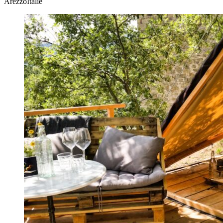
ArezzoItalië