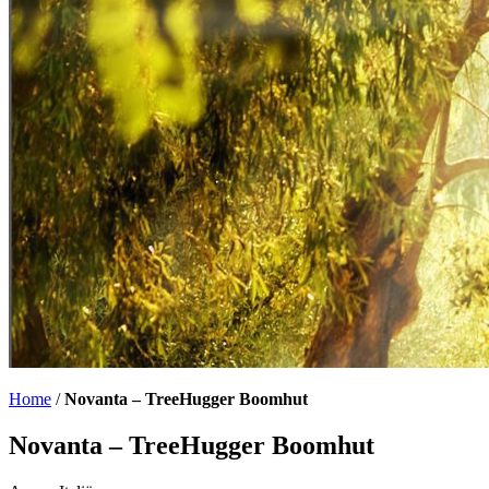
Home
/
Novanta – TreeHugger Boomhut
Novanta – TreeHugger Boomhut