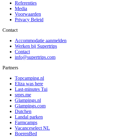
Referenties
Media
Voorwaarden
Privacy Beleid
Contact
Accommodatie aanmelden
Werken bij Supertrips
Contact
info@supertrips.com
Partners
Topcamping.nl
Eliza was here
Last-minutes Tui
srprs.me
Glampings.nl
Glampings.com
Dutchen
Landal parken
Farmcamps
Vacanceselect NL
BoerenBed