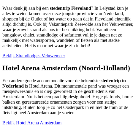
Waar denk jij aan bij een
stedentrip Flevoland
? In Lelystad kun je
alles te weten komen over deze jongste provincie van Nederland,
shoppen bij de Outlet of het water op gaan dat in Flevoland eigenlijk
altijd dichtbij is. Ook bij Vakantiepark Zeewolde aan het Veluwemeer
waar je zowel strand als bos ter beschikking hebt. Vanuit een
bungalow, chalet, strandlodge of safaritent vul je je dagen net zo
makkelijk met watersporten, wandelen of fietsen als met stadse
activiteiten. Het is maar net waar je zin in hebt!
Bekijk Strandlodges Veluwemeer
Hotel Arena Amsterdam (Noord-Holland)
Een andere goede accommodatie voor de bekendste
stedentrip in
Nederland
is Hotel Arena. Dit monumentale pand was vroeger een
meisjesweeshuis en is diep geworteld in de geschiedenis van
Amsterdam. Nu is het een prachtig designhotel. Hoge plafonds, hout
balken en gerestaureerde ornamenten zorgen voor een statige
uitstraling. Buiten loop je zo het Oosterpark in en met de tram of de
fiets ligt heel Amsterdam aan je voeten.
Bekijk Hotel Arena Amsterdam