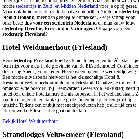
moet zijn? Dat kan, maar dat hoeft zeker niet! Laatst hebben we al wa
mooie
stedentrips in Zuid- en Midden-Nederland
voor je op rij gezet.
Maar ook in het noorden valt, behalve natuurlijk dé ultieme
stedentri
Noord-Holland
, meer dan genoeg te ontdekken. Zet je schrap voor
onze beste
tips voor een stedentrip Nederland
en plan gauw jouw
stedentrip Drenthe, Friesland of Groningen
. Of ga je voor een
stedentrip Flevoland
?
Hotel Weidumerhout (Friesland)
Een
stedentrip Friesland
hoeft zich niet te beperken tot één stad – je
bent niet voor niets in de provincie van de Elfstedenroute! Combineer
dus rustig Sneek, Franeker en Heerenveen tijdens je weekendje weg.
Een mooie uitvalsbasis hiervoor is het kleinschalige Hotel &
Restaurant Weidumerhout midden in Friesland. Behalve de tot hotel
omgebouwde boerderij bij Leeuwarden (weer zo’n leuke stad) heeft d
hotel ook enkele hotelkamers die als kubussen in het weiland staan. Z
zijn luxe ingericht en dankzij de grote ramen heb je er een prachtig
uitzicht. Tijdens een ontbijt met streekproducten heb je alle tijd om te
kiezen welke Friese stad je gaat ontdekken.
Bekijk Hotel Weidumerhout
Strandlodges Veluwemeer (Flevoland)