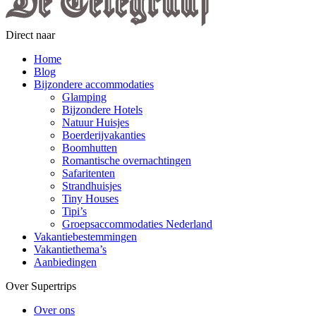
Direct naar
Home
Blog
Bijzondere accommodaties
Glamping
Bijzondere Hotels
Natuur Huisjes
Boerderijvakanties
Boomhutten
Romantische overnachtingen
Safaritenten
Strandhuisjes
Tiny Houses
Tipi’s
Groepsaccommodaties Nederland
Vakantiebestemmingen
Vakantiethema’s
Aanbiedingen
Over Supertrips
Over ons