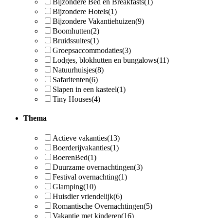
Bijzondere Bed en Breakfasts
(1)
Bijzondere Hotels
(1)
Bijzondere Vakantiehuizen
(9)
Boomhutten
(2)
Bruidssuites
(1)
Groepsaccommodaties
(3)
Lodges, blokhutten en bungalows
(11)
Natuurhuisjes
(8)
Safaritenten
(6)
Slapen in een kasteel
(1)
Tiny Houses
(4)
Thema
Actieve vakanties
(13)
Boerderijvakanties
(1)
BoerenBed
(1)
Duurzame overnachtingen
(3)
Festival overnachting
(1)
Glamping
(10)
Huisdier vriendelijk
(6)
Romantische Overnachtingen
(5)
Vakantie met kinderen
(16)