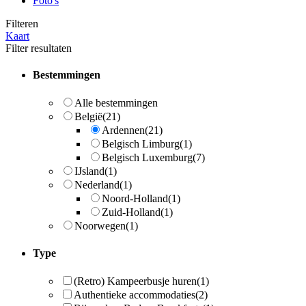
Foto's
Filteren
Kaart
Filter resultaten
Bestemmingen
Alle bestemmingen
België
(21)
Ardennen
(21)
Belgisch Limburg
(1)
Belgisch Luxemburg
(7)
IJsland
(1)
Nederland
(1)
Noord-Holland
(1)
Zuid-Holland
(1)
Noorwegen
(1)
Type
(Retro) Kampeerbusje huren
(1)
Authentieke accommodaties
(2)