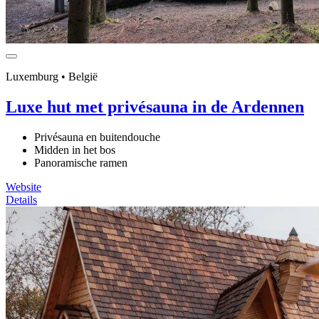
Luxemburg • België
Luxe hut met privésauna in de Ardennen
Privésauna en buitendouche
Midden in het bos
Panoramische ramen
Website
Details