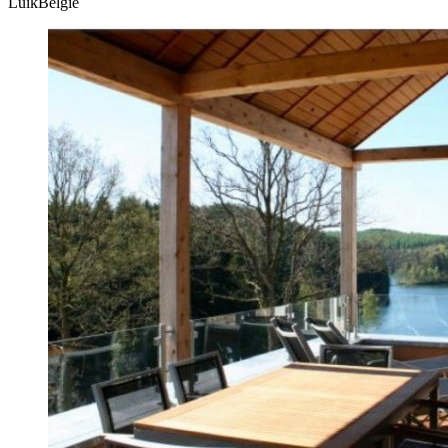
LuikBelgië