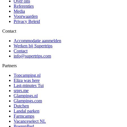
Over ons
Referenties
Media
Voorwaarden
Privacy Beleid
Contact
Accommodatie aanmelden
Werken bij Supertrips
Contact
info@supertrips.com
Partners
Topcamping.nl
Eliza was here
Last-minutes Tui
srprs.me
Glampings.nl
Glampings.com
Dutchen
Landal parken
Farmcamps
Vacanceselect NL
BoerenBed