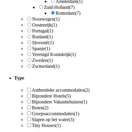
Amsterdam
(1)
Zuid-Holland
(7)
Rotterdam
(7)
Noorwegen
(1)
Oostenrijk
(1)
Portugal
(1)
Rusland
(1)
Slovenië
(1)
Spanje
(1)
Verenigd Koninkrijk
(1)
Zweden
(1)
Zwitserland
(1)
Type
Authentieke accommodaties
(2)
Bijzondere Hotels
(5)
Bijzondere Vakantiehuizen
(1)
Boten
(2)
Groepsaccommodaties
(1)
Slapen op het water
(3)
Tiny Houses
(1)