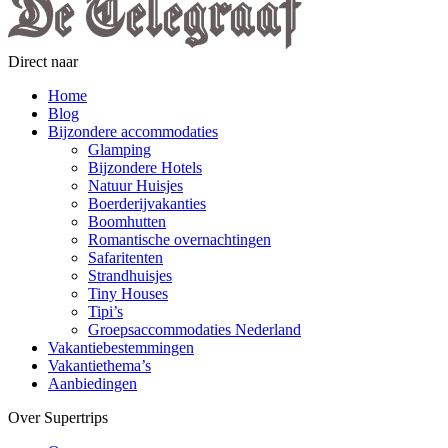
Direct naar
Home
Blog
Bijzondere accommodaties
Glamping
Bijzondere Hotels
Natuur Huisjes
Boerderijvakanties
Boomhutten
Romantische overnachtingen
Safaritenten
Strandhuisjes
Tiny Houses
Tipi’s
Groepsaccommodaties Nederland
Vakantiebestemmingen
Vakantiethema’s
Aanbiedingen
Over Supertrips