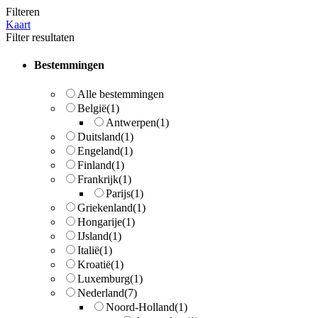
Filteren
Kaart
Filter resultaten
Bestemmingen
Alle bestemmingen
België
(1)
Antwerpen
(1)
Duitsland
(1)
Engeland
(1)
Finland
(1)
Frankrijk
(1)
Parijs
(1)
Griekenland
(1)
Hongarije
(1)
IJsland
(1)
Italië
(1)
Kroatië
(1)
Luxemburg
(1)
Nederland
(7)
Noord-Holland
(1)