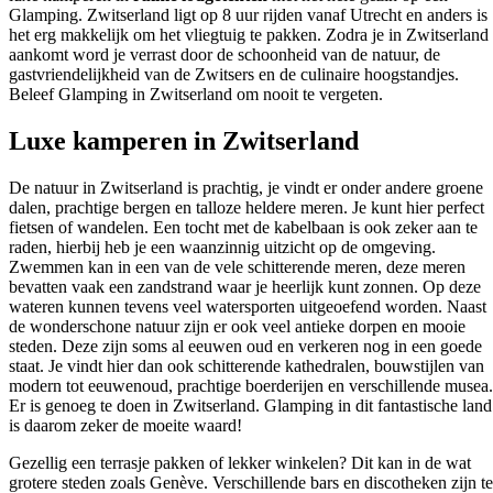
Glamping. Zwitserland ligt op 8 uur rijden vanaf Utrecht en anders is
het erg makkelijk om het vliegtuig te pakken. Zodra je in Zwitserland
aankomt word je verrast door de schoonheid van de natuur, de
gastvriendelijkheid van de Zwitsers en de culinaire hoogstandjes.
Beleef Glamping in Zwitserland om nooit te vergeten.
Luxe kamperen in Zwitserland
De natuur in Zwitserland is prachtig, je vindt er onder andere groene
dalen, prachtige bergen en talloze heldere meren. Je kunt hier perfect
fietsen of wandelen. Een tocht met de kabelbaan is ook zeker aan te
raden, hierbij heb je een waanzinnig uitzicht op de omgeving.
Zwemmen kan in een van de vele schitterende meren, deze meren
bevatten vaak een zandstrand waar je heerlijk kunt zonnen. Op deze
wateren kunnen tevens veel watersporten uitgeoefend worden. Naast
de wonderschone natuur zijn er ook veel antieke dorpen en mooie
steden. Deze zijn soms al eeuwen oud en verkeren nog in een goede
staat. Je vindt hier dan ook schitterende kathedralen, bouwstijlen van
modern tot eeuwenoud, prachtige boerderijen en verschillende musea.
Er is genoeg te doen in Zwitserland. Glamping in dit fantastische land
is daarom zeker de moeite waard!
Gezellig een terrasje pakken of lekker winkelen? Dit kan in de wat
grotere steden zoals Genève. Verschillende bars en discotheken zijn te