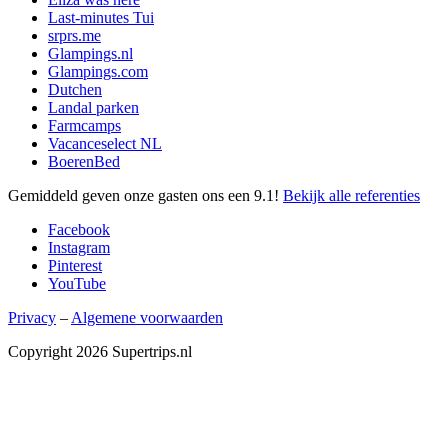
Last-minutes Tui
srprs.me
Glampings.nl
Glampings.com
Dutchen
Landal parken
Farmcamps
Vacanceselect NL
BoerenBed
Gemiddeld geven onze gasten ons een
9.1
!
Bekijk alle referenties
Facebook
Instagram
Pinterest
YouTube
Privacy
–
Algemene voorwaarden
Copyright 2026 Supertrips.nl