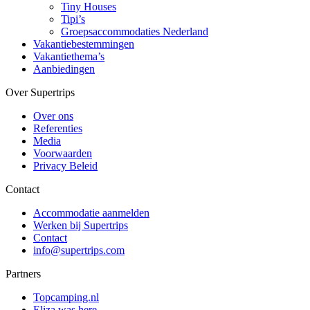
Tiny Houses
Tipi’s
Groepsaccommodaties Nederland
Vakantiebestemmingen
Vakantiethema’s
Aanbiedingen
Over Supertrips
Over ons
Referenties
Media
Voorwaarden
Privacy Beleid
Contact
Accommodatie aanmelden
Werken bij Supertrips
Contact
info@supertrips.com
Partners
Topcamping.nl
Eliza was here