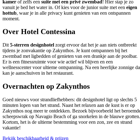
kamer
of zelfs een
suite met een privé zwembad
! Hier stap je zo
vanuit je bed het water in. Of kies voor de junior suite met een
eigen
hottub
, waar je in alle privacy kunt genieten van een ontspannen
moment.
Over Hotel Contessina
Dit
5-sterren designhotel
zorgt ervoor dat het je aan niets ontbreekt
tijdens je zonvakantie op Zakynthos. Je kunt ontspannen bij het
zwembad met ligbedden of genieten van een drankje aan de poolbar.
Er is een fitnessruimte voor wie actief wil blijven en een
wellnesscenter voor ultieme ontspanning. Na een heerlijke zonnige d
kan je aanschuiven in het restaurant.
Overnachten op Zakynthos
Goed nieuws voor strandliefhebbers: dit designhotel ligt op slechts 5
minuten lopen van het strand. Naast het relaxen aan de kust is er op
Zakynthos nog meer te ontdekken. Bezoek bijvoorbeeld het beroemd
scheepswrak op Navagio Beach of ga snorkelen in de blauwe grotten
Kortom, het is de ultieme bestemming voor een zon, zee en strand
vakantie!
Bekijk beschikbaarheid & prijzen