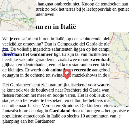
barbecue. Ook een hangmat ontbreekt niet. Knoop de tentdoeken aan
de voorzijde op, betrek zo ook het terras bij je leefoppervlak en geniet
optimaal van het buitenleven.
Safaritent huren in Italië
Wil je een safaritent huren in Italië, op een schitterende plek in een
veelzijdige omgeving? Dan is Campeggio del Garda de glamping voo
+
−
jou. De volledig ingerichte safaritenten liggen op het campingdeel dat
Leaflet
direct aan het Gardameer
ligt. Er zijn tal van faciliteiten die een
heerlijke vakantie garanderen, zoals twee mooie
zwembaden
, een
glijbaan en kleuterbaden, een lekker restaurant en een
kidsclub
voor
de kleintjes. Er wordt ook
animatie en recreatie
aangeboden, van
aquagym in de ochtend tot swingende muziekshows in de avond.
Het Gardameer leent zich natuurlijk uitstekend voor
watersport
, maa
je kunt ook via de boulevard naar Peschiera del Garda wandelen,
fietsen rondom het meer en bootje varen. Het is ook leuk om de ander
stadjes aan het water te bezoeken, en cultuurliefhebbers maken graag
een uitje naar Lazise, Verona en Sirmione. De kinderen vinden het va
fantastisch om een dag in
Gardaland
door te brengen – het grootste 
populairste attractiepark in Italië op slechts 10 autominuten van je
glamping aan het Gardameer.