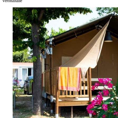
VeronaItalië