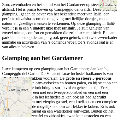
Zon, zwembaden en het strand van het Gardameer op steenworp
afstand. Het is prima toeven op Campeggio del Garda. Deze prachtig
glamping ligt aan de oever van het bekendste meer van Italië, een
perfecte uitvalsbasis om de omgeving met lieflijke dorpjes, mooie
natuur en gezellige mensen te verkennen. Op deze glamping in Italië
verblijf je in een
Villatent luxe mét sanitair
. Je zult genieten van
zoveel ruimte, comfort en gemakken die zo’n luxe tent biedt. En aan
parkfaciliteiten op de camping ook geen gebrek; met twee zwembade
animatie en activiteiten van ’s ochtends vroeg tot ’s avonds laat is er
van alles te beleven.
Glamping aan het Gardameer
Luxe kamperen op een glamping aan het Gardameer, dan kan bij
Campeggio del Garda. De Villatent Luxe inclusief badkamer is van
alle denkbare gemakken voorzien. De
grote en stoere 5-persoons
tent
is gemaakt van canvasdoeken en houten palen, en hij staat op ee
houten vlonder. De inrichting is smaakvol en geheel in stijl. Er zijn
twee slaapkamers; een met een tweepersoonsbed en een met een
stapelbed. De bank in het leefgedeelte kan ook als bed gebruikt
worden. De keuken met vierpits gasstel, een koelkast en een complete
inventaris biedt je de mogelijkheid om zelf lekker te koken. Er is ook
een Nespresso-apparaat en een waterkoker aanwezig. Buiten op het
terras vind je een eettafel en zitbankjes, twee loungestoelen en een