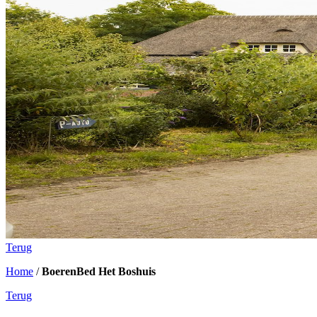
Terug
Home
/
BoerenBed Het Boshuis
Terug