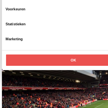
Voetbalreizen Spanje
Voorkeuren
All-in-one voetbalreis
Compleet aanbod wedstrijden
Statistieken
Inclusief ticket en hotel
Website
Details
Marketing
OK