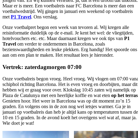
jongen van. En wij kunnen vertellen: ja, dat is een droom dat uitkomt.
Maar er is meer. Een voetbalreis naar FC Barcelona is meer dan een
voetbalwedstrijd. Wij gingen in januari een weekend op voetbalreis
met
P1 Travel
. Ons verslag.
Onze voetbalpret begon een week van tevoren al. Wij kregen alle
reisinformatie duidelijk op de e-mail. Je kent het wel: de vliegtijden,
hotelvouchers etc. etc. Maar daarnaast kregen we ook tips van
P1
Travel
om verder te ondernemen in Barcelona, zoals
bezienswaardigheden en leuke plekken. Erg handig! Het spoorde ons
aan om een plan te maken. Het resultaat lees je hieronder.
Vertrek: zaterdagmorgen 07:00
Onze voetbalreis begon vroeg. Heel vroeg. Wij vlogen om 07:00 van
schiphol richting Barcelona. Het is even vroeg en doorbijten, maar dit
hebben wij er graag voor over. Klokslag 10:45 zaten wij namelijk op
Plaza de Catalunya met een heerlijke koffie en wat eten
op het terras
Genieten hoor. Het weer in Barcelona was op dit moment zo’n 15
graden. En volgens ons in de zon nog wel ietsjes warmer. Ga je in
januari op voetbalreis dan heb je altijd kans op temperaturen tussen de
10 en 15 graden. In de avond koelt het overigens wel wat af, maar ja.
Wie doet je wat!