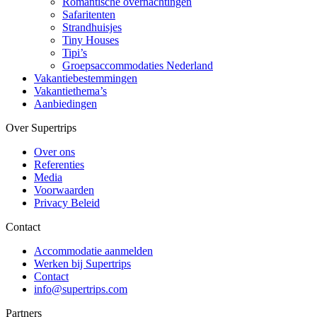
Romantische overnachtingen
Safaritenten
Strandhuisjes
Tiny Houses
Tipi’s
Groepsaccommodaties Nederland
Vakantiebestemmingen
Vakantiethema’s
Aanbiedingen
Over Supertrips
Over ons
Referenties
Media
Voorwaarden
Privacy Beleid
Contact
Accommodatie aanmelden
Werken bij Supertrips
Contact
info@supertrips.com
Partners