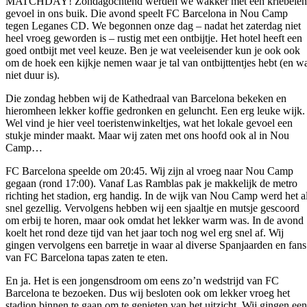
MATCHDAY! Zondagochtend werden we wakker met een kriebele
gevoel in ons buik. Die avond speelt FC Barcelona in Nou Camp
tegen Leganes CD. We begonnen onze dag – nadat het zaterdag niet
heel vroeg geworden is – rustig met een ontbijtje. Het hotel heeft een
goed ontbijt met veel keuze. Ben je wat veeleisender kun je ook ook
om de hoek een kijkje nemen waar je tal van ontbijttentjes hebt (en w
niet duur is).
Die zondag hebben wij de Kathedraal van Barcelona bekeken en
hieromheen lekker koffie gedronken en geluncht. Een erg leuke wijk.
Wel vind je hier veel toeristenwinkeltjes, wat het lokale gevoel een
stukje minder maakt. Maar wij zaten met ons hoofd ook al in Nou
Camp…
FC Barcelona speelde om 20:45. Wij zijn al vroeg naar Nou Camp
gegaan (rond 17:00). Vanaf Las Ramblas pak je makkelijk de metro
richting het stadion, erg handig. In de wijk van Nou Camp werd het a
snel gezellig. Vervolgens hebben wij een sjaaltje en mutsje gescoord
om erbij te horen, maar ook omdat het lekker warm was. In de avond
koelt het rond deze tijd van het jaar toch nog wel erg snel af. Wij
gingen vervolgens een barretje in waar al diverse Spanjaarden en fans
van FC Barcelona tapas zaten te eten.
En ja. Het is een jongensdroom om eens zo’n wedstrijd van FC
Barcelona te bezoeken. Dus wij besloten ook om lekker vroeg het
stadion binnen te gaan om te genieten van het uitzicht. Wij gingen een