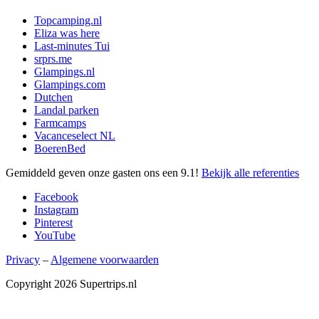
Topcamping.nl
Eliza was here
Last-minutes Tui
srprs.me
Glampings.nl
Glampings.com
Dutchen
Landal parken
Farmcamps
Vacanceselect NL
BoerenBed
Gemiddeld geven onze gasten ons een
9.1
!
Bekijk alle referenties
Facebook
Instagram
Pinterest
YouTube
Privacy
–
Algemene voorwaarden
Copyright 2026 Supertrips.nl