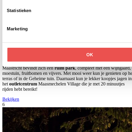
Statistieken
Marketing
Nr 6. Een nachtje in een kasteel:
Buitenplaats Vaeshartelt
OK
In andere woorden; de
perfect getaway.
In dit geweldig ingerichte
hotel met
rijke historie
, kom je helemaal tot rust! Rondom dit hotel i
Maastricht bevindt zich een
ruim park
, compleet met een wijngaard,
moestuin, fruitbomen en vijvers. Met mooi weer kun je genieten op he
terras of in de Geheime tuin. Daarnaast kun je lekker koopjes jagen in
het
outletcentrum
Maasmechelen Village die je met 20 minuutjes
rijden hebt bereikt!
Bekijken
6