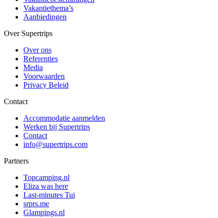
Vakantiethema’s
Aanbiedingen
Over Supertrips
Over ons
Referenties
Media
Voorwaarden
Privacy Beleid
Contact
Accommodatie aanmelden
Werken bij Supertrips
Contact
info@supertrips.com
Partners
Topcamping.nl
Eliza was here
Last-minutes Tui
srprs.me
Glampings.nl