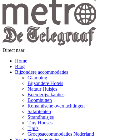
Direct naar
Home
Blog
Bijzondere accommodaties
Glamping
Bijzondere Hotels
Natuur Huisjes
Boerderijvakanties
Boomhutten
Romantische overnachtingen
Safaritenten
Strandhuisjes
Tiny Houses
Tipi’s
Groepsaccommodaties Nederland
Vakantiebestemmingen