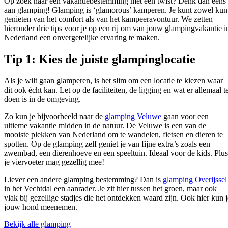
Op zoek naar een vakantiebestemming met een twist? Denk dan eens
aan glamping! Glamping is ‘glamorous’ kamperen. Je kunt zowel kun
genieten van het comfort als van het kampeeravontuur. We zetten
hieronder drie tips voor je op een rij om van jouw glampingvakantie i
Nederland een onvergetelijke ervaring te maken.
Tip 1: Kies de juiste glampinglocatie
Als je wilt gaan glamperen, is het slim om een locatie te kiezen waar
dit ook écht kan. Let op de faciliteiten, de ligging en wat er allemaal t
doen is in de omgeving.
Zo kun je bijvoorbeeld naar de
glamping Veluwe
gaan voor een
ultieme vakantie midden in de natuur. De Veluwe is een van de
mooiste plekken van Nederland om te wandelen, fietsen en dieren te
spotten. Op de glamping zelf geniet je van fijne extra’s zoals een
zwembad, een dierenhoeve en een speeltuin. Ideaal voor de kids. Plus
je viervoeter mag gezellig mee!
Liever een andere glamping bestemming? Dan is
glamping Overijssel
in het Vechtdal een aanrader. Je zit hier tussen het groen, maar ook
vlak bij gezellige stadjes die het ontdekken waard zijn. Ook hier kun j
jouw hond meenemen.
Bekijk alle glamping