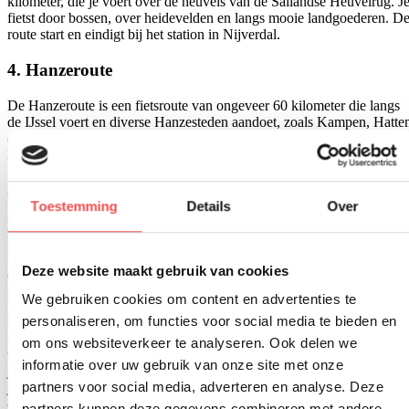
kilometer, die je voert over de heuvels van de Sallandse Heuvelrug. J
fietst door bossen, over heidevelden en langs mooie landgoederen. D
route start en eindigt bij het station in Nijverdal.
4. Hanzeroute
De Hanzeroute is een fietsroute van ongeveer 60 kilometer die langs
de IJssel voert en diverse Hanzesteden aandoet, zoals Kampen, Hatt
en Zwolle. Onderweg fiets je door mooie natuurgebieden en
historische stadjes en kun je genieten van het uitzicht op de IJssel.
5. Twentse Coulisselandschapsroute
Toestemming
Details
Over
De Twentse Coulisselandschapsroute is een fietsroute van ongeveer 5
kilometer die je voert door het typische Twentse landschap met zijn
karakteristieke coulissen en boerderijen. Onderweg kom je langs leuk
Deze website maakt gebruik van cookies
dorpjes en landgoederen en kun je genieten van de rust en stilte van h
platteland.
We gebruiken cookies om content en advertenties te
personaliseren, om functies voor social media te bieden en
Nederland heeft behalve in Overijssel nog veel meer mooie fietsroutes
Ze voeren u langs de mooiste plekken in eigen land. Met een
om ons websiteverkeer te analyseren. Ook delen we
vakantiehuis geniet je optimaal van de schitterende omgeving. Zo heb
informatie over uw gebruik van onze site met onze
je de vrijheid om de omgeving op je eigen tempo te verkennen en kun
partners voor social media, adverteren en analyse. Deze
je na een dag fietsen heerlijk ontspannen in je eigen vakantiehuis. Voo
een op-en-op vakantiegevoel kies je voor een
vakantiehuis met
partners kunnen deze gegevens combineren met andere