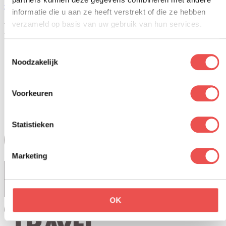
zwembad in Nederland
.
informatie die u aan ze heeft verstrekt of die ze hebben
Reacties op dit artikel
verzameld op basis van uw gebruik van hun services.
Toestemmingsselectie
Instagram
Noodzakelijk
Facebook
Instagram
Voorkeuren
Pinterest
YouTube
Statistieken
Marketing
OK