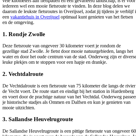
vele kilometers aan fietspaden en een gevarieerd landschap, is er voor
iedereen wel een mooie fietsroute te vinden. In deze blog delen we
daarom de leukste fietsroutes in Overijssel, zodat jij tijdens je verblijf 
een
vakantiehuis in Overijssel
optimaal kunt genieten van het fietsen
en de omgeving.
1. Rondje Zwolle
Deze fietsroute van ongeveer 30 kilometer voert je rondom de
gezellige stad Zwolle. Je fietst door mooie natuurgebieden, langs het
water en door het oude centrum van de stad. Onderweg zijn er divers
leuke plekjes om te stoppen voor een hapje en drankje.
2. Vechtdalroute
De Vechtdalroute is een fietsroute van 75 kilometer die langs de rivier
de Vecht voert. De route start en eindigt bij het station in Hardenberg
en voert door de prachtige natuur van het Vechtdal. Onderweg passee
je historische stadjes als Ommen en Dalfsen en kun je genieten van
mooie uitzichten.
3. Sallandse Heuvelrugroute
De Sallandse Heuvelrugroute is een pittige fietsroute van ongeveer 60