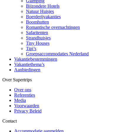
Glamping
Bijzondere Hotels
Natuur Huisjes
Boerderijvakanties
Boomhutten
Romantische overnachtingen
Safaritenten
Strandhuisjes
Tiny Houses
Tipi’s
Groepsaccommodaties Nederland
Vakantiebestemmingen
Vakantiethema’s
Aanbiedingen
Over Supertrips
Over ons
Referenties
Media
Voorwaarden
Privacy Beleid
Contact
Accommodatie aanmelden