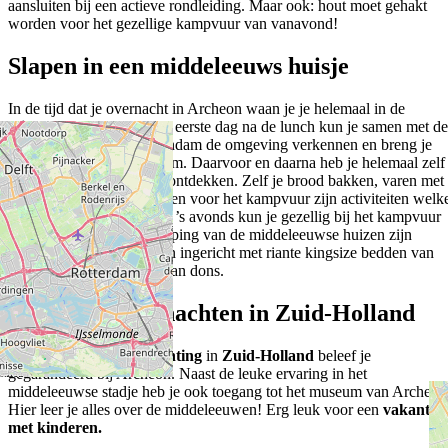
aansluiten bij een actieve rondleiding. Maar ook: hout moet gehakt
worden voor het gezellige kampvuur van vanavond!
Slapen in een middeleeuws huisje
In de tijd dat je overnacht in Archeon waan je je helemaal in de
middeleeuwse
sferen. De eerste dag na de lunch kun je samen met de
medebewoner van Gravendam de omgeving verkennen en breng je
een bezoek aan Gravendam. Daarvoor en daarna heb je helemaal zelf
de tijd om Gravendam te ontdekken. Zelf je brood bakken, varen met
je eigen vlot én hout hakken voor het kampvuur zijn activiteiten welk
bij de overnachting hoort! ’s avonds kun je gezellig bij het kampvuur
zitten. Op de bovenverdieping van de middeleeuwse huizen zijn
sfeervolle gezinsverblijven ingericht met riante kingsize bedden van
2.20 lang en dekbedden van dons.
Bijzonder overnachten in Zuid-Holland
Een
bijzondere overnachting
in
Zuid-Holland
beleef je
gegarandeerd bij Archeon. Naast de leuke ervaring in het
middeleeuwse stadje heb je ook toegang tot het museum van Archeon
Hier leer je alles over de middeleeuwen! Erg leuk voor een
vakantie
met kinderen.