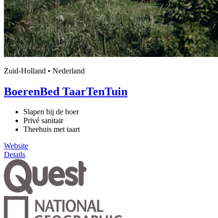
Zuid-Holland • Nederland
BoerenBed TaarTenTuin
Slapen bij de boer
Privé sanitair
Theehuis met taart
Website
Details