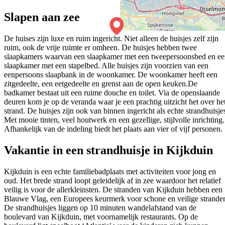
Slapen aan zee
De huises zijn luxe en ruim ingericht. Niet alleen de huisjes zelf zijn
ruim, ook de vrije ruimte er omheen. De huisjes hebben twee
slaapkamers waarvan een slaapkamer met een tweepersoonsbed en e
slaapkamer met een stapelbed. Alle huisjes zijn voorzien van een
eenpersoons slaapbank in de woonkamer. De woonkamer heeft een
zitgedeelte, een eetgedeelte en grenst aan de open keuken.De
badkamer bestaat uit een ruime douche en toilet. Via de openslaande
deuren kom je op de veranda waar je een prachtig uitzicht het over he
strand. De huisjes zijn ook van binnen ingericht als echte strandhuisje
Met mooie tinten, veel houtwerk en een gezellige, stijlvolle inrichting.
Afhankelijk van de indeling biedt het plaats aan vier of vijf personen.
Vakantie in een strandhuisje in Kijkduin
Kijkduin is een echte familiebadplaats met activiteiten voor jong en
oud. Het brede strand loopt geleidelijk af in zee waardoor het relatief
veilig is voor de allerkleinsten. De stranden van Kijkduin hebben een
Blauwe Vlag, een Europees keurmerk voor schone en veilige strande
De strandhuisjes liggen op 10 minuten wandelafstand van de
boulevard van Kijkduin, met voornamelijk restaurants. Op de