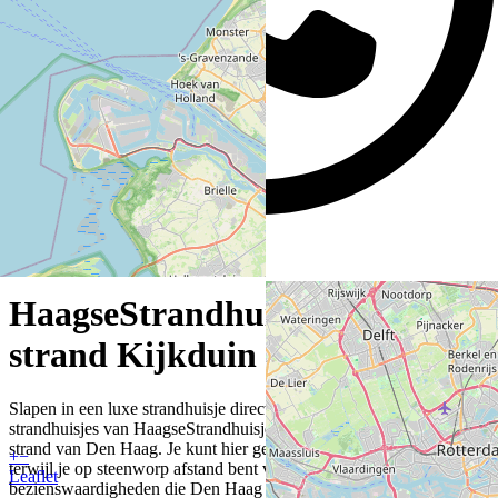
HaagseStrandhuisjes op het
strand Kijkduin
Slapen in een luxe strandhuisje direct aan het strand? De luxe
strandhuisjes van HaagseStrandhuisjes liggen in Kijkduin, het rustige
strand van Den Haag. Je kunt hier genieten van alle rust en ruimte
+
−
terwijl je op steenworp afstand bent van alle faciliteiten en
Leaflet
bezienswaardigheden die Den Haag je te bieden heeft.