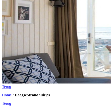
Terug
Home
/
HaagseStrandhuisjes
Terug