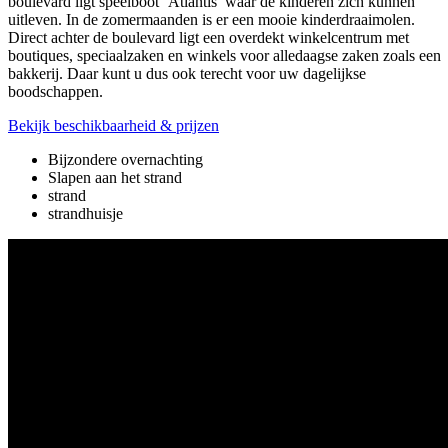
boulevard ligt speelboot ‘Atlantis’ waar de kinderen zich kunnen
uitleven. In de zomermaanden is er een mooie kinderdraaimolen.
Direct achter de boulevard ligt een overdekt winkelcentrum met
boutiques, speciaalzaken en winkels voor alledaagse zaken zoals een
bakkerij. Daar kunt u dus ook terecht voor uw dagelijkse
boodschappen.
Bekijk beschikbaarheid & prijzen
Bijzondere overnachting
Slapen aan het strand
strand
strandhuisje