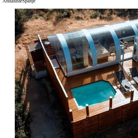
AndalusiëSpanje