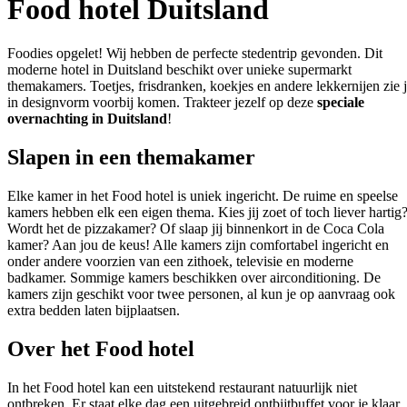
Food hotel Duitsland
Foodies opgelet! Wij hebben de perfecte stedentrip gevonden. Dit
moderne hotel in Duitsland beschikt over unieke supermarkt
themakamers. Toetjes, frisdranken, koekjes en andere lekkernijen zie 
in designvorm voorbij komen. Trakteer jezelf op deze
speciale
overnachting in Duitsland
!
Slapen in een themakamer
Elke kamer in het Food hotel is uniek ingericht. De ruime en speelse
kamers hebben elk een eigen thema. Kies jij zoet of toch liever hartig
Wordt het de pizzakamer? Of slaap jij binnenkort in de Coca Cola
kamer? Aan jou de keus! Alle kamers zijn comfortabel ingericht en
onder andere voorzien van een zithoek, televisie en moderne
badkamer. Sommige kamers beschikken over airconditioning. De
kamers zijn geschikt voor twee personen, al kun je op aanvraag ook
extra bedden laten bijplaatsen.
Over het Food hotel
In het Food hotel kan een uitstekend restaurant natuurlijk niet
ontbreken. Er staat elke dag een uitgebreid ontbijtbuffet voor je klaar.