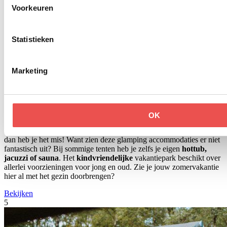
Voorkeuren
Statistieken
Marketing
Unieke glamping in Brabant
OK
Als je denkt dat je tijdens een kampeervakantie moet inleveren op lux
dan heb je het mis! Want zien deze glamping accommodaties er niet
fantastisch uit? Bij sommige tenten heb je zelfs je eigen
hottub,
jacuzzi of sauna
. Het
kindvriendelijke
vakantiepark beschikt over
allerlei voorzieningen voor jong en oud. Zie je jouw zomervakantie
hier al met het gezin doorbrengen?
Bekijken
5