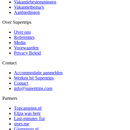
Vakantiebestemmingen
Vakantiethema’s
Aanbiedingen
Over Supertrips
Over ons
Referenties
Media
Voorwaarden
Privacy Beleid
Contact
Accommodatie aanmelden
Werken bij Supertrips
Contact
info@supertrips.com
Partners
Topcamping.nl
Eliza was here
Last-minutes Tui
srprs.me
Glampings.nl