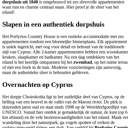
dorpshuis uit 1840
is omgebouwd tot zes sfeervolle appartementen
waar rust en charme centraal staan. Hier proef je de sfeer van het
eiland!
Slapen in een authentiek dorpshuis
Het Porfyrios Country House is een rustieke accommodatie met zes
appartementen rondom een bloemrijke binnenplaats. Elk appartement
is uniek ingericht, met oog voor detail en behoud van de traditionele
stijl van Cyprus. Alle 2-kamer appartementen hebben een woonkamer
keuken, slaapkamer en badkamer. Na een dag ontdekken van het
eiland is het heerlijk ontspannen bij het
zwembad
, op het ruime terras
of met een boek in de tuin. Moderne voorzieningen zijn aanwezig,
maar de authentieke sfeer is behouden gebleven.
Overnachten op Cyprus
Het dorpje Choirokoitia ligt in het zuidelijke deel van Cyprus, op de
helling van een heuvel in de vallei van de Maroni rivier. De plek is
duizenden jaren oud en staat sinds 1998 op de Werelderfgoedlijst van
UNESCO. Vanuit hier ontdek je gemakkelijk de natuur, de kust (op 6
km afstand) en de vele bezienswaardigheden van het eiland. Maak ee
wandeling door het natuurpark, ga vogels spotten of verken de
onderwaterwereld tijdens een duik. Een verblijf bij
Porfyrios Count