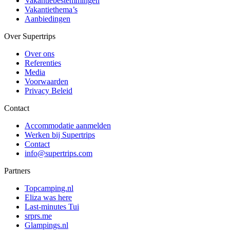
Vakantiebestemmingen
Vakantiethema’s
Aanbiedingen
Over Supertrips
Over ons
Referenties
Media
Voorwaarden
Privacy Beleid
Contact
Accommodatie aanmelden
Werken bij Supertrips
Contact
info@supertrips.com
Partners
Topcamping.nl
Eliza was here
Last-minutes Tui
srprs.me
Glampings.nl