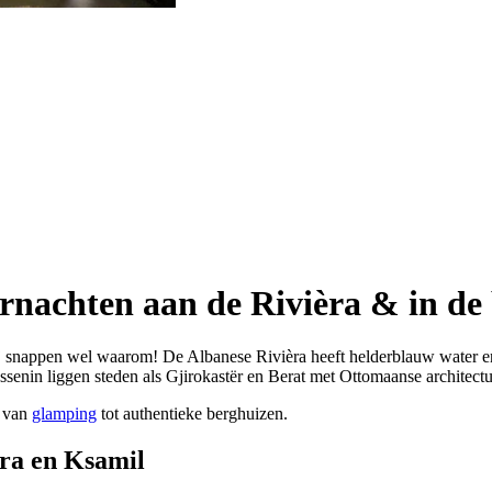
ernachten aan de Rivièra & in de
j snappen wel waarom! De Albanese Rivièra heeft helderblauw water en 
enin liggen steden als Gjirokastër en Berat met Ottomaanse architectu
, van
glamping
tot authentieke berghuizen.
èra en Ksamil